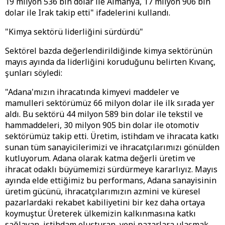
19 milyon 536 bin dolar ile Almanya, 17 milyon 906 bin
dolar ile Irak takip etti" ifadelerini kullandı.
"Kimya sektörü liderliğini sürdürdü"
Sektörel bazda değerlendirildiğinde kimya sektörünün
mayıs ayında da liderliğini koruduğunu belirten Kıvanç,
şunları söyledi:
"Adana'mızın ihracatında kimyevi maddeler ve
mamulleri sektörümüz 66 milyon dolar ile ilk sırada yer
aldı. Bu sektörü 44 milyon 589 bin dolar ile tekstil ve
hammaddeleri, 30 milyon 905 bin dolar ile otomotiv
sektörümüz takip etti. Üretim, istihdam ve ihracata katkı
sunan tüm sanayicilerimizi ve ihracatçılarımızı gönülden
kutluyorum. Adana olarak katma değerli üretim ve
ihracat odaklı büyümemizi sürdürmeye kararlıyız. Mayıs
ayında elde ettiğimiz bu performans, Adana sanayisinin
üretim gücünü, ihracatçılarımızın azmini ve küresel
pazarlardaki rekabet kabiliyetini bir kez daha ortaya
koymuştur. Üreterek ülkemizin kalkınmasına katkı
sağlayan, istihdam oluşturan, yeni pazarlara ulaşmak