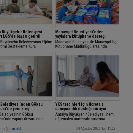
 Büyükşehir Belediyesi
Manavgat Belediyesi’nden
rı LGS’de başarı getirdi
yaylalara kütüphane desteği
Büyükşehir Belediyesinin Eğitim
Manavgat Belediyesi ile Manavgat İlçe
etimi Destekleme Kurs
Kütüphane Müdürlüğü arasında
lerinde LGS'ye hazırlanan
sürdürülen iş birliği kapsamında,
ler, 2026 yerleştirme
ilçenin yayla mahallelerinde yaşayan
rında önemli...
çocukların...
 Belediyesi’nden Göksu
YKS tercihleri için ücretsiz
esi’ne yeni kreş
danışmanlık desteği sürüyor
Belediyesinin Göksu
Antalya Büyükşehir Belediyesi, hem
esi'nde yapımı devam eden
öğrencileri üniversite sınavına
din Hoca Kreş ve Gündüz
hazırlıyor hem de ücretsiz tercih
vi'nde sona gelindi.
danışmanlığı ile sınav sonrasında da
In eğitimi aldı
04 Ağustos 2026 Salı 11:23
yanlarında...