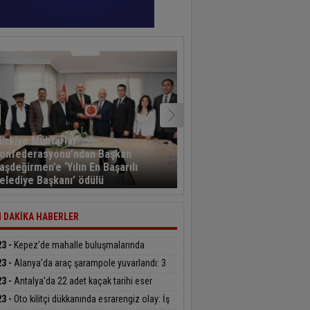
ürkiye Muhtarlar
onfederasyonu’ndan Başkan
Kayseri’den havalanan y
aşdeğirmen’e ‘Yılın En Başarılı
sporcusu 5,5 saat sonra
elediye Başkanı’ ödülü
Kahramanmaraş’a indi
 DAKİKA HABERLER
23 -
Kepez’de mahalle buluşmalarında
uklar hem öğrenip hem eğlendiler
23 -
Alanya’da araç şarampole yuvarlandı: 3
lı
23 -
Antalya’da 22 adet kaçak tarihi eser
alandı
23 -
Oto kilitçi dükkanında esrarengiz olay: İş