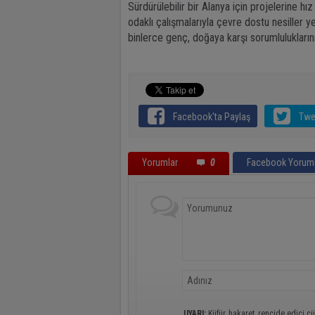
Sürdürülebilir bir Alanya için projelerine
odaklı çalışmalarıyla çevre dostu nesiller y
binlerce genç, doğaya karşı sorumluluklarını
Facebook'ta Paylaş
Twe
Yorumlar
0
Facebook Yoruml
UYARI:
Küfür, hakaret, rencide edici cü