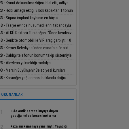
 sahibi ve genç kadın ölü bulundu
23 -
Konut dokunulmazlığını ihlal etti, adliye
esine 10 fidan dikti
23 -
Hobi amaçlı ektiği 3 kök kabaktan 1 tonun
inde ürün aldı
53 -
Sigara implant kaybının en büyük
nlerinden biri
43 -
Taziye evinde husumetlilerini tabancayla
aladı
43 -
ALKÜ Rektörü Türkdoğan: "Önce kendinizi
fedin, sonra bölüm seçin"
43 -
Serik’te otomobil ile VIP araç çarpıştı: 10
 yaralandı
33 -
Kemer Belediyesi’nden esnafa sıfır atık
ilendirmesi
28 -
Çaldığı telefonun konum takip sistemiyle
lanıp tutuklandı
23 -
Alevlerin yükseldiği mobilya
azasında yaşanan yangın apartmanda
03 -
Mersin Büyükşehir Belediyesi kursları
iğe neden oldu
de başarı getirdi
58 -
Karaciğer yağlanması hakkında doğru
nen 10 yanlış
 OKUNANLAR
1
Side Antik Kent’te kuyuya düşen
çocuğa nefes kesen kurtarma
operasyonu
2
Kaza anı kameraya yansımıştı: Yaşadığı