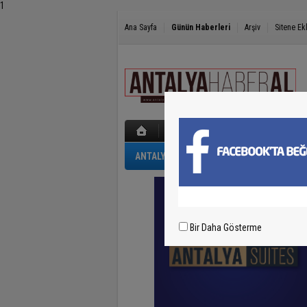
1
Ana Sayfa
Günün Haberleri
Arşiv
Sitene Ek
ANTALYA
GÜNCEL
POLİS-ADLİYE
Bir Daha Gösterme