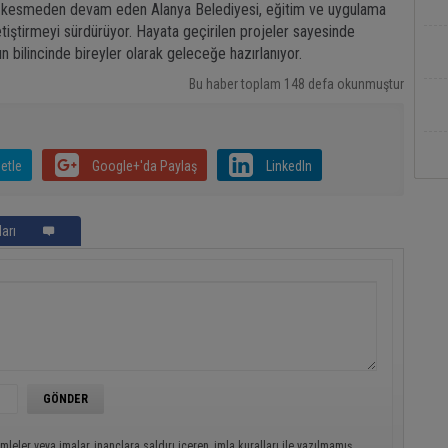
 hız kesmeden devam eden Alanya Belediyesi, eğitim ve uygulama
etiştirmeyi sürdürüyor. Hayata geçirilen projeler sayesinde
n bilincinde bireyler olarak geleceğe hazırlanıyor.
Bu haber toplam 148 defa okunmuştur
etle
Google+'da Paylaş
LinkedIn
arı
mleler veya imalar, inançlara saldırı içeren, imla kuralları ile yazılmamış,