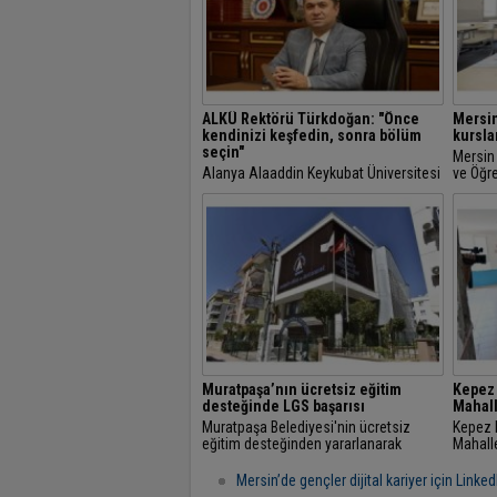
ALKÜ Rektörü Türkdoğan: "Önce
Mersin
kendinizi keşfedin, sonra bölüm
kursla
seçin"
Mersin 
Alanya Alaaddin Keykubat Üniversitesi
ve Öğr
Rektörü Prof. Dr. Kenan Ahmet
Merkez
Türkdoğan, televizyonda yayınlanan
öğrenci
"Tercih Rehberi" programında tercih
sonuçla
yapacak üniversite...
Muratpaşa’nın ücretsiz eğitim
Kepez
desteğinde LGS başarısı
Mahall
Muratpaşa Belediyesi'nin ücretsiz
Kepez 
eğitim desteğinden yararlanarak
Mahall
Liselere Geçiş Sistemi (LGS) sınavına
Nasred
hazırlanan öğrenciler, Antalya'nın
Bakıme
Mersin’de gençler dijital kariyer için Linked
nitelikli...