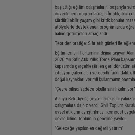
başlattığı eğitim çalışmalarını başarıyla sür
düzenlenen programlarda; sıfır atık, iklim d
sürdürülebilir yaşam gibi kritik konular masay
atölyelerle desteklenen programlarda öğrenc
haline getirmeleri amaçlandı.
Teoriden pratiğe: Sıfır atık günleri ile eğle
Eğitimleri sınıf ortamının dışına taşıyan Alan
2026 Yılı Sıfır Atık Yıllık Tema Planı kapsamı
kapsamda gerçekleştirilen geri dönüşüm atöly
istasyon çalışmaları ve çeşitli farkındalık 
doğal kaynakları verimli kullanmanın önemin
"Çevre bilinci sadece okulla sınırlı kalmıyor"
Alanya Belediyesi, çevre hareketini yalnızca
çalışmalara da hız verdi. Sivil Toplum Kurulu
evsel atıkların ayrıştırılması, kompost uygu
çevre bilinci toplumun geneline yayıldı.
"Geleceğe yapılan en değerli yatırım"