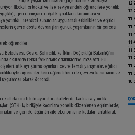
küçük yaşlardan itibaren güçlendirmek amacıyla
yeri
12:
dürüyor. İlkokul, ortaokul ve lise seviyesindeki öğrencilere yönelik
bahç
12:
eğişikliği, geri dönüşüm, doğal kaynakların korunması ve
üzer
11:
a yatırıldı. İnteraktif sunumlar, uygulamalı etkinlikler ve eğitici
nede
ilerin çevre dostu davranışları günlük yaşamlarının bir parçası
11:
kov
11:
keş
11:
nerek öğrendiler
kişi
11:
ya Belediyesi, Çevre, Şehircilik ve İklim Değişikliği Bakanlığı'nın
bilg
11:
nda okullarda renkli farkındalık etkinliklerine imza attı. Bu
yaka
eleri, atık ayrıştırma oyunları, çevre temalı yarışmalar, eğitici
11:
etkinlikleriyle öğrenciler hem eğlendi hem de çevreyi korumanın ve
mağ
11:
i uygulamalı olarak öğrendi.
pan
LGS’
10:
bili
 okullarla sınırlı tutmayarak mahallelerde kadınlara yönelik
ÇOK
şları (STK) iş birliğiyle kadınlara yönelik düzenlenen eğitimlerde;
lamaları ve geri dönüşümün aile ekonomisine katkıları anlatılarak