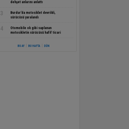
dehşet anlarını anlattı
3
Burdur’da motosiklet devrildi,
sürücüsü yaralandı
4
Otomobile ok gibi saplanan
motosikletin sürücüsü hafif ticari
aracın altında kalarak can verdiği kaza
kamerada
|
|
BU AY
BU HAFTA
DÜN