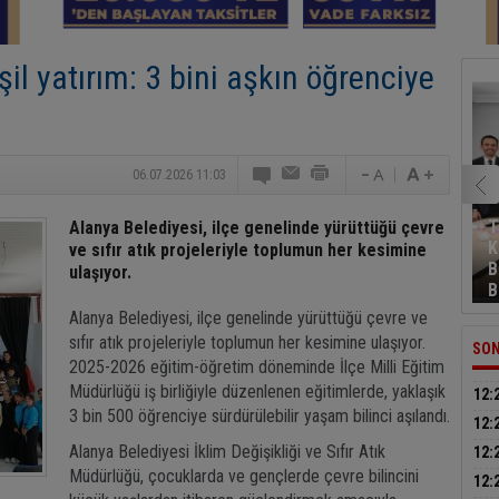
il yatırım: 3 bini aşkın öğrenciye
06.07.2026 11:03
T
Alanya Belediyesi, ilçe genelinde yürüttüğü çevre
K
ve sıfır atık projeleriyle toplumun her kesimine
B
ulaşıyor.
B
Alanya Belediyesi, ilçe genelinde yürüttüğü çevre ve
sıfır atık projeleriyle toplumun her kesimine ulaşıyor.
SON
2025-2026 eğitim-öğretim döneminde İlçe Milli Eğitim
Müdürlüğü iş birliğiyle düzenlenen eğitimlerde, yaklaşık
12:
3 bin 500 öğrenciye sürdürülebilir yaşam bilinci aşılandı.
çoc
12:
yara
Alanya Belediyesi İklim Değişikliği ve Sıfır Atık
12:
Müdürlüğü, çocuklarda ve gençlerde çevre bilincini
yak
12: