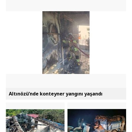
Altınözü’nde konteyner yangını yaşandı