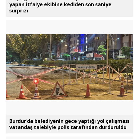
yapan itfaiye ekibine kediden son saniye
sürprizi
Burdur’da belediyenin gece yaptığı yol çalışması
vatandaş talebiyle polis tarafından durduruldu