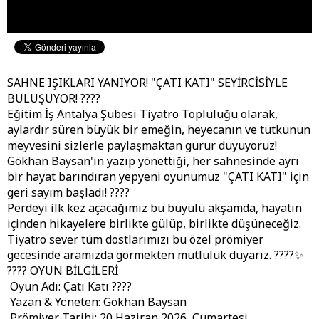
SAHNE IŞIKLARI YANIYOR! "ÇATI KATI" SEYİRCİSİYLE
BULUŞUYOR! ????
Eğitim İş Antalya Şubesi Tiyatro Topluluğu olarak,
aylardır süren büyük bir emeğin, heyecanın ve tutkunun
meyvesini sizlerle paylaşmaktan gurur duyuyoruz!
Gökhan Baysan'ın yazıp yönettiği, her sahnesinde ayrı
bir hayat barındıran yepyeni oyunumuz "ÇATI KATI" için
geri sayım başladı! ????
Perdeyi ilk kez açacağımız bu büyülü akşamda, hayatın
içinden hikayelere birlikte gülüp, birlikte düşüneceğiz.
Tiyatro sever tüm dostlarımızı bu özel prömiyer
gecesinde aramızda görmekten mutluluk duyarız. ????✨
???? OYUN BİLGİLERİ
Oyun Adı: Çatı Katı ????
Yazan & Yöneten: Gökhan Baysan
Prömiyer Tarihi: 20 Haziran 2026, Cumartesi