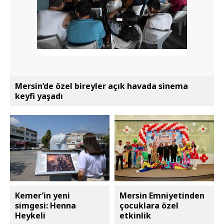
Mersin’de özel bireyler açık havada sinema
keyfi yaşadı
Kemer’in yeni
Mersin Emniyetinden
simgesi: Henna
çocuklara özel
Heykeli
etkinlik