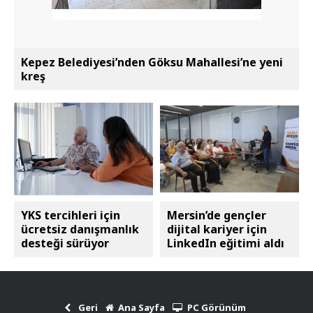
Kepez Belediyesi’nden Göksu Mahallesi’ne yeni
kreş
YKS tercihleri için
Mersin’de gençler
ücretsiz danışmanlık
dijital kariyer için
desteği sürüyor
LinkedIn eğitimi aldı
Geri
Ana Sayfa
PC Görünüm