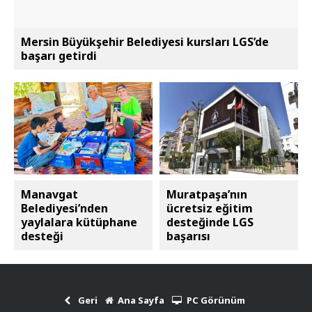
Mersin Büyükşehir Belediyesi kursları LGS’de
başarı getirdi
Manavgat
Muratpaşa’nın
Belediyesi’nden
ücretsiz eğitim
yaylalara kütüphane
desteğinde LGS
desteği
başarısı
Geri
Ana Sayfa
PC Görünüm