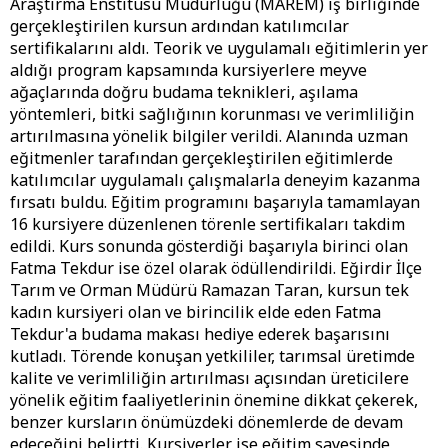
Araştırma Enstitüsü Müdürlüğü (MAREM) iş birliğinde
gerçekleştirilen kursun ardından katılımcılar
sertifikalarını aldı. Teorik ve uygulamalı eğitimlerin yer
aldığı program kapsamında kursiyerlere meyve
ağaçlarında doğru budama teknikleri, aşılama
yöntemleri, bitki sağlığının korunması ve verimliliğin
artırılmasına yönelik bilgiler verildi. Alanında uzman
eğitmenler tarafından gerçekleştirilen eğitimlerde
katılımcılar uygulamalı çalışmalarla deneyim kazanma
fırsatı buldu. Eğitim programını başarıyla tamamlayan
16 kursiyere düzenlenen törenle sertifikaları takdim
edildi. Kurs sonunda gösterdiği başarıyla birinci olan
Fatma Tekdur ise özel olarak ödüllendirildi. Eğirdir İlçe
Tarım ve Orman Müdürü Ramazan Taran, kursun tek
kadın kursiyeri olan ve birincilik elde eden Fatma
Tekdur'a budama makası hediye ederek başarısını
kutladı. Törende konuşan yetkililer, tarımsal üretimde
kalite ve verimliliğin artırılması açısından üreticilere
yönelik eğitim faaliyetlerinin önemine dikkat çekerek,
benzer kursların önümüzdeki dönemlerde de devam
edeceğini belirtti. Kursiyerler ise eğitim sayesinde