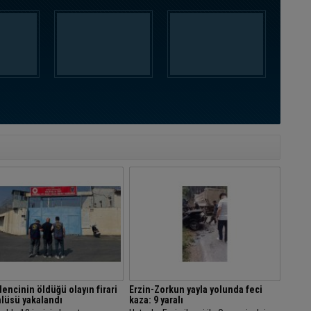
encinin öldüğü olayın firari
Erzin-Zorkun yayla yolunda feci
lüsü yakalandı
kaza: 9 yaralı