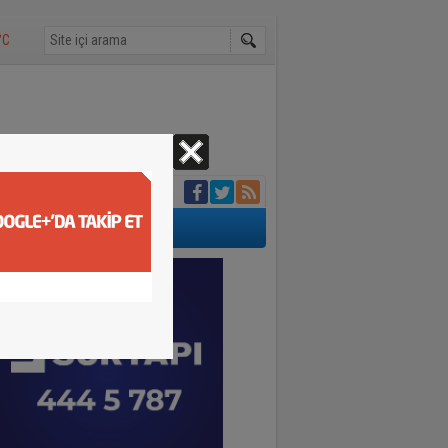
°C
ğrak noktası oldu
di
ı
etişti