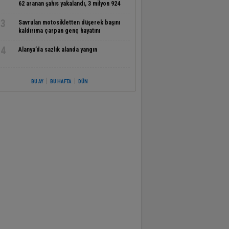
62 aranan şahıs yakalandı, 3 milyon 924
bin TL ceza kesildi
3
Savrulan motosikletten düşerek başını
kaldırıma çarpan genç hayatını
kaybetti
4
Alanya’da sazlık alanda yangın
|
|
BU AY
BU HAFTA
DÜN