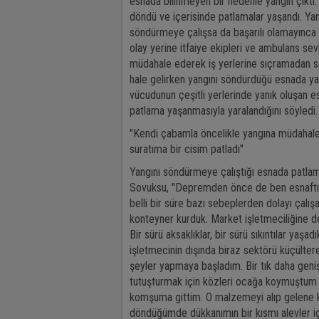
esnada bilinmeyen bir nedenle yangın çıktı. 
döndü ve içerisinde patlamalar yaşandı. Yan
söndürmeye çalışsa da başarılı olamayınca 
olay yerine itfaiye ekipleri ve ambulans sev
müdahale ederek iş yerlerine sıçramadan sö
hale gelirken yangını söndürdüğü esnada ya
vücudunun çeşitli yerlerinde yanık oluşan e
patlama yaşanmasıyla yaralandığını söyledi.
"Kendi çabamla öncelikle yangına müdahale
suratıma bir cisim patladı"
Yangını söndürmeye çalıştığı esnada patla
Sovuksu, "Depremden önce de ben esnaftım 
belli bir süre bazı sebeplerden dolayı çalış
konteyner kurduk. Market işletmeciliğine d
Bir sürü aksaklıklar, bir sürü sıkıntılar 
işletmecinin dışında biraz sektörü küçülte
şeyler yapmaya başladım. Bir tık daha geni
tutuşturmak için közleri ocağa koymuştum
komşuma gittim. O malzemeyi alıp gelene k
döndüğümde dükkanımın bir kısmı alevler iç