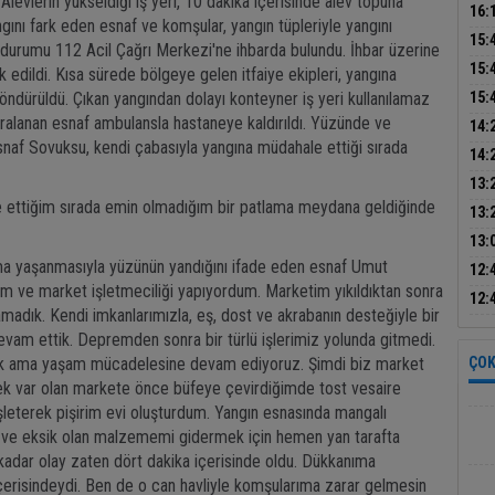
Alevlerin yükseldiği iş yeri, 10 dakika içerisinde alev topuna
çalı
16:
gını fark eden esnaf ve komşular, yangın tüpleriyle yangını
yol
15:
durumu 112 Acil Çağrı Merkezi'ne ihbarda bulundu. İhbar üzerine
çarş
15:
k edildi. Kısa sürede bölgeye gelen itfaiye ekipleri, yangına
kan
ndürüldü. Çıkan yangından dolayı konteyner iş yeri kullanılamaz
15:
ralanan esnaf ambulansla hastaneye kaldırıldı. Yüzünde ve
devr
14:
snaf Sovuksu, kendi çabasıyla yangına müdahale ettiği sırada
kull
14:
kay
13:
 ettiğim sırada emin olmadığım bir patlama meydana geldiğinde
yapt
13:
haya
13:
ma yaşanmasıyla yüzünün yandığını ifade eden esnaf Umut
yaz 
12:
ve market işletmeciliği yapıyordum. Marketim yıkıldıktan sonra
kadı
12:
amadık. Kendi imkanlarımızla, eş, dost ve akrabanın desteğiyle bir
evam ettik. Depremden sonra bir türlü işlerimiz yolunda gitmedi.
yaşadık ama yaşam mücadelesine devam ediyoruz. Şimdi biz market
ÇOK
rek var olan markete önce büfeye çevirdiğimde tost vesaire
şleterek pişirim evi oluşturdum. Yangın esnasında mangalı
 ve eksik olan malzememi gidermek için hemen yan tarafta
adar olay zaten dört dakika içerisinde oldu. Dükkanıma
erisindeydi. Ben de o can havliyle komşularıma zarar gelmesin