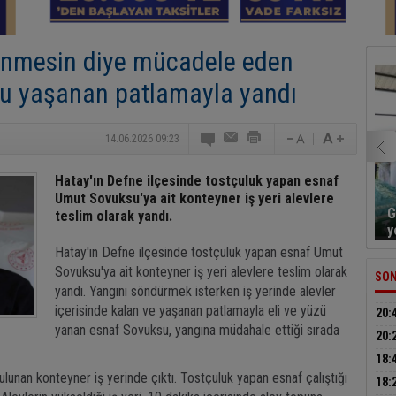
önmesin diye mücadele eden
du yaşanan patlamayla yandı
14.06.2026 09:23
Hatay'ın Defne ilçesinde tostçuluk yapan esnaf
Umut Sovuksu'ya ait konteyner iş yeri alevlere
G
teslim olarak yandı.
y
Hatay'ın Defne ilçesinde tostçuluk yapan esnaf Umut
Sovuksu'ya ait konteyner iş yeri alevlere teslim olarak
SON
yandı. Yangını söndürmek isterken iş yerinde alevler
içerisinde kalan ve yaşanan patlamayla eli ve yüzü
20:
yanan esnaf Sovuksu, yangına müdahale ettiği sırada
tut
20:
hük
18:
ulunan konteyner iş yerinde çıktı. Tostçuluk yapan esnaf çalıştığı
yara
18: