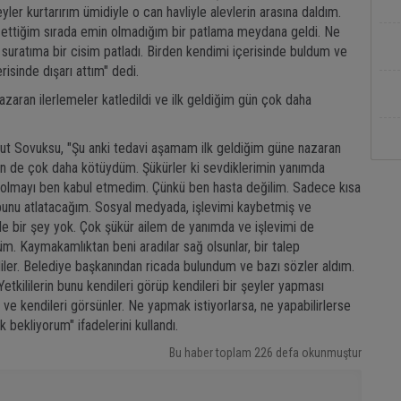
r kurtarırım ümidiyle o can havliyle alevlerin arasına daldım.
ettiğim sırada emin olmadığım bir patlama meydana geldi. Ne
suratıma bir cisim patladı. Birden kendimi içerisinde buldum ve
isinde dışarı attım" dedi.
zaran ilerlemeler katledildi ve ilk geldiğim gün çok daha
Umut Sovuksu, "Şu anki tedavi aşamam ilk geldiğim güne nazaran
m gün de çok daha kötüydüm. Şükürler ki sevdiklerimin yanımda
 olmayı ben kabul etmedim. Çünkü ben hasta değilim. Sadece kısa
 bunu atlatacağım. Sosyal medyada, işlevimi kaybetmiş ve
e bir şey yok. Çok şükür ailem de yanımda ve işlevimi de
 Kaymakamlıktan beni aradılar sağ olsunlar, bir talep
diler. Belediye başkanından ricada bulundum ve bazı sözler aldım.
tkililerin bunu kendileri görüp kendileri bir şeyler yapması
e kendileri görsünler. Ne yapmak istiyorlarsa, ne yapabilirlerse
 bekliyorum" ifadelerini kullandı.
Bu haber toplam 226 defa okunmuştur