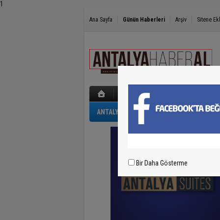
1
Ana Sayfa
Günün Haberleri
Arşiv
Sitene Ek
ANTALYA
GÜNCEL
POLİS-ADLİYE
Bir Daha Gösterme