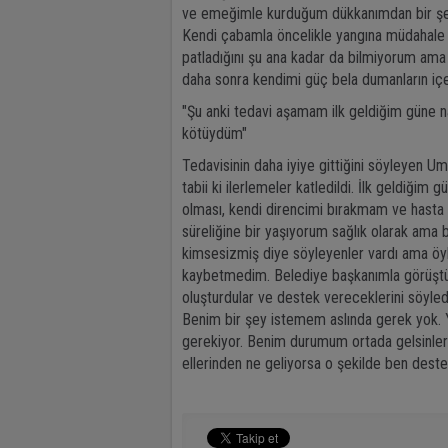
ve emeğimle kurduğum dükkanımdan bir şeyle
Kendi çabamla öncelikle yangına müdahale 
patladığını şu ana kadar da bilmiyorum ama 
daha sonra kendimi güç bela dumanların içer
"Şu anki tedavi aşamam ilk geldiğim güne na
kötüydüm"
Tedavisinin daha iyiye gittiğini söyleyen 
tabii ki ilerlemeler katledildi. İlk geldiği
olması, kendi direncimi bırakmam ve hasta
süreliğine bir yaşıyorum sağlık olarak ama
kimsesizmiş diye söyleyenler vardı ama öyl
kaybetmedim. Belediye başkanımla görüştüm.
oluşturdular ve destek vereceklerini söyle
Benim bir şey istemem aslında gerek yok. Ye
gerekiyor. Benim durumum ortada gelsinler v
ellerinden ne geliyorsa o şekilde ben destek