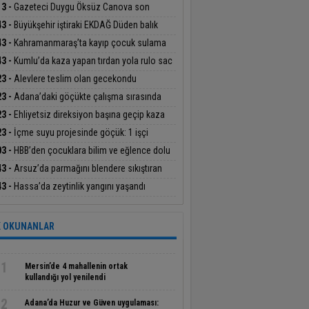
şanı 5 yaralı
13 -
Gazeteci Duygu Öksüz Canova son
culuğuna uğurlandı
43 -
Büyükşehir iştiraki EKDAĞ Düden balık
ısı, balıkseverlerin uğrak noktası oldu
43 -
Kahramanmaraş’ta kayıp çocuk sulama
alında bulundu
43 -
Kumlu’da kaza yapan tırdan yola rulo sac
ildi
23 -
Alevlere teslim olan gecekondu
anılamaz hale geldi
23 -
Adana’daki göçükte çalışma sırasında
a parçası düşmüş
23 -
Ehliyetsiz direksiyon başına geçip kaza
ı, 40 bin TL ceza ödedi
23 -
İçme suyu projesinde göçük: 1 işçi
tını kaybetti, 1’i ağır yaralı
03 -
HBB’den çocuklara bilim ve eğlence dolu
etkinlikleri
43 -
Arsuz’da parmağını blendere sıkıştıran
nın yardımına itfaiye yetişti
43 -
Hassa’da zeytinlik yangını yaşandı
 OKUNANLAR
1
Mersin’de 4 mahallenin ortak
kullandığı yol yenilendi
2
Adana’da Huzur ve Güven uygulaması: