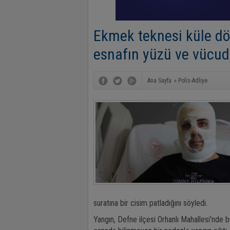
Ekmek teknesi küle d
esnafın yüzü ve vücu
Ana Sayfa
»
Polis-Adliye
suratına bir cisim patladığını söyledi.
Yangın, Defne ilçesi Orhanlı Mahallesi'nde b