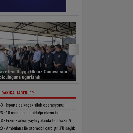
Büyükşehir iştiraki EKDA
azeteci Duygu Öksüz Canova son
çarşısı, balıkseverlerin 
olculuğuna uğurlandı
oldu
 DAKİKA HABERLER
43 -
Isparta’da kaçak silah operasyonu: 1
uklama
23 -
18 madencinin öldüğü olayın firari
ümlüsü yakalandı
43 -
Erzin-Zorkun yayla yolunda feci kaza: 9
lı
23 -
Ambulans ile otomobil çarpıştı: 3’ü sağlık