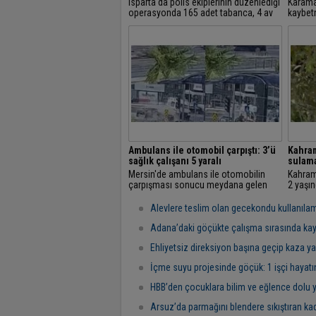
Isparta'da polis ekiplerinin düzenlediği
Karaman
operasyonda 165 adet tabanca, 4 av
kaybet
tüfeği ve çok sayıda silah yapımında
faciası
kullanılan malzeme ele geçirildi.
yıl kes
aranan.
Ambulans ile otomobil çarpıştı: 3’ü
Kahram
sağlık çalışanı 5 yaralı
sulam
Mersin'de ambulans ile otomobilin
Kahram
çarpışması sonucu meydana gelen
2 yaşı
kazada 3'ü sağlık çalışanı 5 kişi
bulund
yaralandı.
Alevlere teslim olan gecekondu kullanılam
Adana’daki göçükte çalışma sırasında ka
Ehliyetsiz direksiyon başına geçip kaza ya
İçme suyu projesinde göçük: 1 işçi hayatını 
HBB’den çocuklara bilim ve eğlence dolu ya
Arsuz’da parmağını blendere sıkıştıran kadı