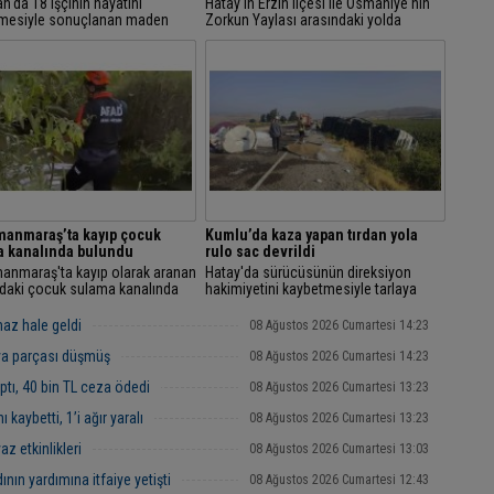
'da 18 işçinin hayatını
Hatay'ın Erzin ilçesi ile Osmaniye'nin
mesiyle sonuçlanan maden
Zorkun Yaylası arasındaki yolda
nın firari hükümlüsü olarak 21
hafriyat kamyonu ile otomobilin
inleşmiş hapis cezasıyla 8 yıldır
karıştığı trafik kazasında 9 kişi
..
yaralandı.
anmaraş’ta kayıp çocuk
Kumlu’da kaza yapan tırdan yola
a kanalında bulundu
rulo sac devrildi
anmaraş'ta kayıp olarak aranan
Hatay'da sürücüsünün direksiyon
ndaki çocuk sulama kanalında
hakimiyetini kaybetmesiyle tarlaya
u.
uçan tırdan yola rulo sac devrildi.
az hale geldi
08 Ağustos 2026 Cumartesi 14:23
ya parçası düşmüş
08 Ağustos 2026 Cumartesi 14:23
ptı, 40 bin TL ceza ödedi
08 Ağustos 2026 Cumartesi 13:23
kaybetti, 1’i ağır yaralı
08 Ağustos 2026 Cumartesi 13:23
z etkinlikleri
08 Ağustos 2026 Cumartesi 13:03
nın yardımına itfaiye yetişti
08 Ağustos 2026 Cumartesi 12:43