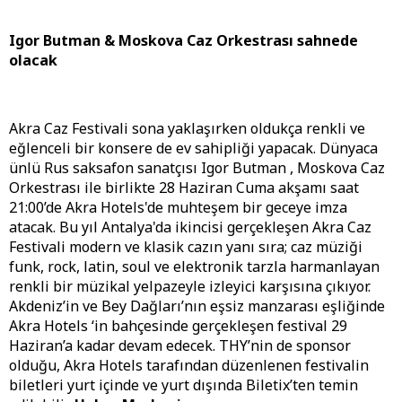
Igor Butman & Moskova Caz Orkestrası sahnede
olacak
Akra Caz Festivali sona yaklaşırken oldukça renkli ve
eğlenceli bir konsere de ev sahipliği yapacak. Dünyaca
ünlü Rus saksafon sanatçısı Igor Butman , Moskova Caz
Orkestrası ile birlikte 28 Haziran Cuma akşamı saat
21:00’de Akra Hotels'de muhteşem bir geceye imza
atacak. Bu yıl Antalya'da ikincisi gerçekleşen Akra Caz
Festivali modern ve klasik cazın yanı sıra; caz müziği
funk, rock, latin, soul ve elektronik tarzla harmanlayan
renkli bir müzikal yelpazeyle izleyici karşısına çıkıyor.
Akdeniz’in ve Bey Dağları’nın eşsiz manzarası eşliğinde
Akra Hotels ‘in bahçesinde gerçekleşen festival 29
Haziran’a kadar devam edecek. THY’nin de sponsor
olduğu, Akra Hotels tarafından düzenlenen festivalin
biletleri yurt içinde ve yurt dışında Biletix’ten temin