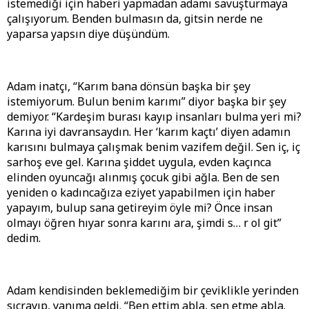
istemediği için haberi yapmadan adamı savuşturmaya
çalışıyorum. Benden bulmasın da, gitsin nerde ne
yaparsa yapsın diye düşündüm.
Adam inatçı, “Karım bana dönsün başka bir şey
istemiyorum. Bulun benim karımı” diyor başka bir şey
demiyor. “Kardeşim burası kayıp insanları bulma yeri mi?
Karına iyi davransaydın. Her ‘karım kaçtı’ diyen adamın
karısını bulmaya çalışmak benim vazifem değil. Sen iç, iç
sarhoş eve gel. Karına şiddet uygula, evden kaçınca
elinden oyuncağı alınmış çocuk gibi ağla. Ben de sen
yeniden o kadıncağıza eziyet yapabilmen için haber
yapayım, bulup sana getireyim öyle mi? Önce insan
olmayı öğren hıyar sonra karını ara, şimdi s… r ol git”
dedim.
Adam kendisinden beklemediğim bir çeviklikle yerinden
sıçrayıp, yanıma geldi. “Ben ettim abla, sen etme abla.