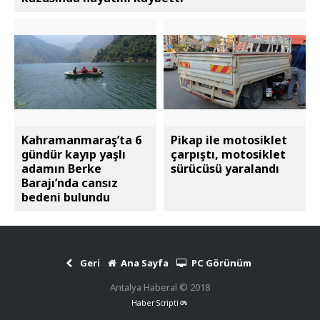
Kahramanmaraş’ta 6
Pikap ile motosiklet
gündür kayıp yaşlı
çarpıştı, motosiklet
adamın Berke
sürücüsü yaralandı
Barajı’nda cansız
bedeni bulundu
Geri
Ana Sayfa
PC Görünüm
Antalya Haberal © 2018
Haber Scripti