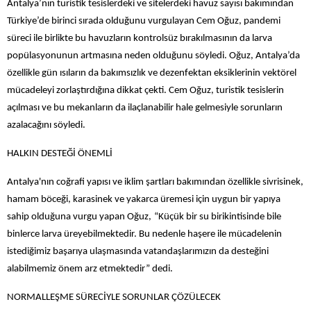
Antalya’nın turistik tesislerdeki ve sitelerdeki havuz sayısı bakımından
Türkiye’de birinci sırada olduğunu vurgulayan Cem Oğuz, pandemi
süreci ile birlikte bu havuzların kontrolsüz bırakılmasının da larva
popülasyonunun artmasına neden olduğunu söyledi. Oğuz, Antalya’da
özellikle gün ısıların da bakımsızlık ve dezenfektan eksiklerinin vektörel
mücadeleyi zorlaştırdığına dikkat çekti. Cem Oğuz, turistik tesislerin
açılması ve bu mekanların da ilaçlanabilir hale gelmesiyle sorunların
azalacağını söyledi.
HALKIN DESTEĞİ ÖNEMLİ
Antalya'nın coğrafi yapısı ve iklim şartları bakımından özellikle sivrisinek,
hamam böceği, karasinek ve yakarca üremesi için uygun bir yapıya
sahip olduğuna vurgu yapan Oğuz,
“Küçük bir su birikintisinde bile
binlerce larva üreyebilmektedir. Bu nedenle haşere ile mücadelenin
istediğimiz başarıya ulaşmasında vatandaşlarımızın da desteğini
alabilmemiz önem arz etmektedir” dedi.
NORMALLEŞME SÜRECİYLE SORUNLAR ÇÖZÜLECEK