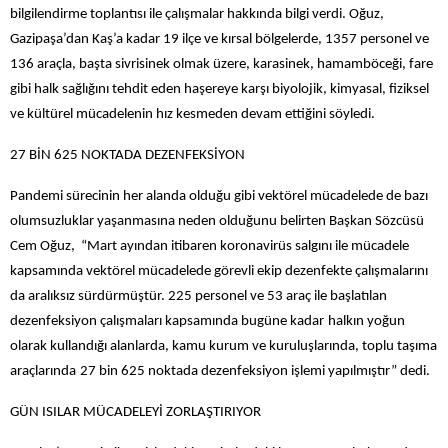
bilgilendirme toplantısı ile çalışmalar hakkında bilgi verdi. Oğuz,
Gazipaşa’dan Kaş’a kadar 19 ilçe ve kırsal bölgelerde, 1357 personel ve
136 araçla, başta sivrisinek olmak üzere, karasinek, hamamböceği, fare
gibi halk sağlığını tehdit eden haşereye karşı biyolojik, kimyasal, fiziksel
ve kültürel mücadelenin hız kesmeden devam ettiğini söyledi.
27 BİN 625 NOKTADA DEZENFEKSİYON
Pandemi sürecinin her alanda olduğu gibi vektörel mücadelede de bazı
olumsuzluklar yaşanmasına neden olduğunu belirten Başkan Sözcüsü
Cem Oğuz, “Mart ayından itibaren koronavirüs salgını ile mücadele
kapsamında vektörel mücadelede görevli ekip dezenfekte çalışmalarını
da aralıksız sürdürmüştür. 225 personel ve 53 araç ile başlatılan
dezenfeksiyon çalışmaları kapsamında bugüne kadar
halkın yoğun
olarak kullandığı alanlarda, kamu kurum ve kuruluşlarında, toplu taşıma
araçlarında
27 bin 625 noktada dezenfeksiyon işlemi yapılmıştır” dedi.
GÜN ISILAR MÜCADELEYİ ZORLAŞTIRIYOR