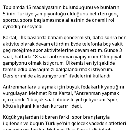
Toplamda 15 madalyasının bulunduğunu ve bunların
5'inin Türkiye şampiyonluğu olduğunu belirten genç
sporcu, spora başlamasında ailesinin de önemli rol
oynadığını söyledi.
Kartal, "İlk başlarda babam göndermişti, daha sonra ben
aktivite olarak devam ettirdim. Evde telefonla boş vakit
geçireceğime spor aktivitelerine devam ettim. Günde 3
saat, haftada 18 saat antrenman yapıyorum. Olimpiyat
şampiyonu olmak istiyorum. Ülkemizi en iyi şekilde
temsil edip bayrağımızı dalgalandırmak istiyorum.
Derslerimi de aksatmıyorum" ifadelerini kullandı.
Antrenmanlara ulaşmak için büyük fedakarlık yaptığını
vurgulayan Mehmet Rıza Kartal, "Antrenman yapmak
için günde 1 buçuk saat otobüsle yol geliyorum. Spor,
kötü alışkanlıklardan kurtarır" dedi.
Küçük yaşlardan itibaren farklı spor branşlarıyla
ilgilenen ve bugün Türkiye'nin gelecek vadeden atletleri
arasında gösterilen Mehmet Rıza Kartal, disiplinli