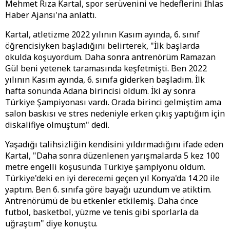
Mehmet Rıza Kartal, spor serüvenini ve hedeflerini İhlas
Haber Ajansı'na anlattı.
Kartal, atletizme 2022 yılının Kasım ayında, 6. sınıf
öğrencisiyken başladığını belirterek, "İlk başlarda
okulda koşuyordum. Daha sonra antrenörüm Ramazan
Gül beni yetenek taramasında keşfetmişti. Ben 2022
yılının Kasım ayında, 6. sınıfa giderken başladım. İlk
hafta sonunda Adana birincisi oldum. İki ay sonra
Türkiye Şampiyonası vardı. Orada birinci gelmiştim ama
salon baskısı ve stres nedeniyle erken çıkış yaptığım için
diskalifiye olmuştum" dedi.
Yaşadığı talihsizliğin kendisini yıldırmadığını ifade eden
Kartal, "Daha sonra düzenlenen yarışmalarda 5 kez 100
metre engelli koşusunda Türkiye şampiyonu oldum.
Türkiye'deki en iyi derecemi geçen yıl Konya'da 14.20 ile
yaptım. Ben 6. sınıfa göre bayağı uzundum ve atiktim.
Antrenörümü de bu etkenler etkilemiş. Daha önce
futbol, basketbol, yüzme ve tenis gibi sporlarla da
uğraştım" diye konuştu.