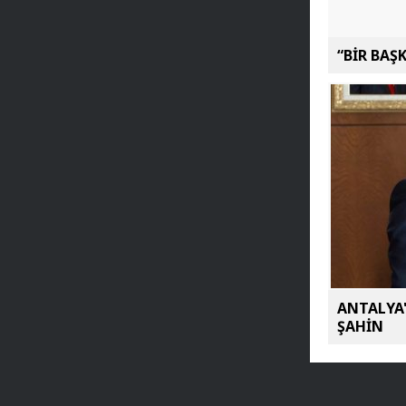
“BİR BAŞ
ANTALYA'
ŞAHİN