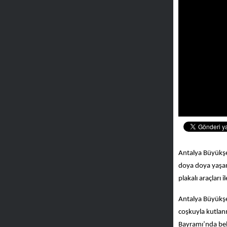
Antalya Büyükşe
doya doya yaşam
plakalı araçları
Antalya Büyükş
coşkuyla kutlan
Bayramı’nda bele