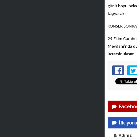
günü boyu beled
taşıyacak.
KONSER SONRA
29 Ekim Cumhuri
Meydanı’nda düz
ücretsiz ulaşım
Faceboo
İlk yor
Adınız