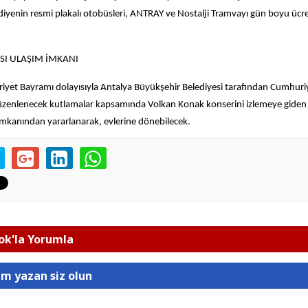
iyenin resmi plakalı otobüsleri, ANTRAY ve Nostalji Tramvayı gün boyu ücre
SI ULAŞIM İMKANI
yet Bayramı dolayısıyla Antalya Büyükşehir Belediyesi tarafından Cumhuri
enlenecek kutlamalar kapsamında Volkan Konak konserini izlemeye giden 
 imkanından yararlanarak, evlerine dönebilecek.
k'la Yorumla
um yazan siz olun