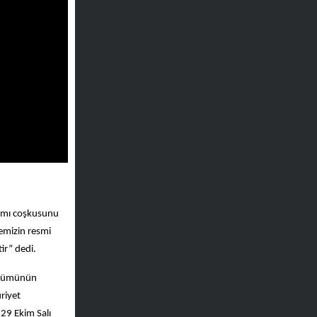
ramı coşkusunu
emizin resmi
ir” dedi.
dönümünün
riyet
 29 Ekim Salı