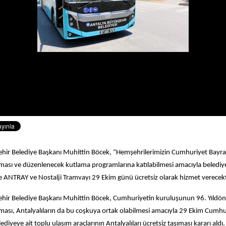
hir Belediye Başkanı Muhittin Böcek, “Hemşehrilerimizin Cumhuriyet Bay
ası ve düzenlenecek kutlama programlarına katılabilmesi amacıyla belediy
 ile ANTRAY ve Nostalji Tramvayı 29 Ekim günü ücretsiz olarak hizmet verecekt
ehir Belediye Başkanı Muhittin Böcek, Cumhuriyetin kuruluşunun 96. Yıl
ması, Antalyalıların da bu coşkuya ortak olabilmesi amacıyla 29 Ekim Cumhu
diyeye ait toplu ulaşım araçlarının Antalyalıları ücretsiz taşıması kararı aldı.