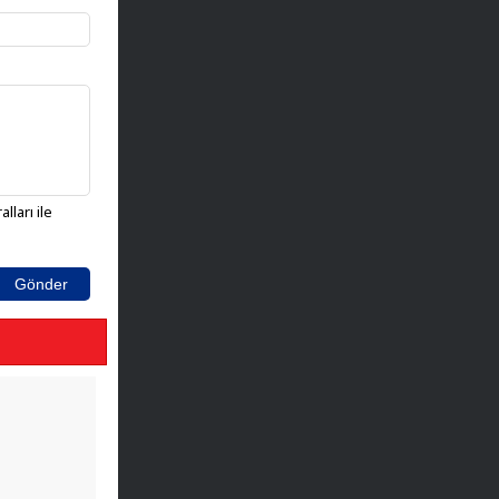
lları ile
Gönder