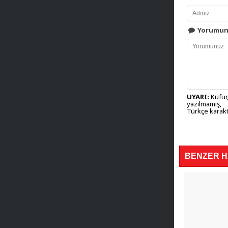
Yorumu
UYARI:
Küfür,
yazılmamış,
Türkçe karakt
BENZER 