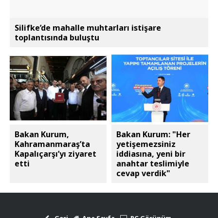
Silifke’de mahalle muhtarları istişare
toplantısında buluştu
Bakan Kurum,
Bakan Kurum: "Her
Kahramanmaraş’ta
yetişemezsiniz
Kapalıçarşı’yı ziyaret
iddiasına, yeni bir
etti
anahtar teslimiyle
cevap verdik"