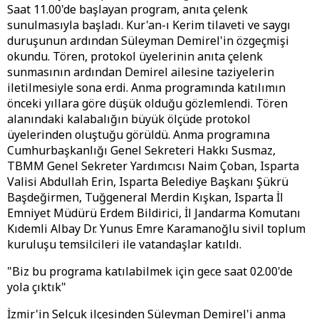
Saat 11.00'de başlayan program, anıta çelenk
sunulmasıyla başladı. Kur'an-ı Kerim tilaveti ve saygı
duruşunun ardından Süleyman Demirel'in özgeçmişi
okundu. Tören, protokol üyelerinin anıta çelenk
sunmasının ardından Demirel ailesine taziyelerin
iletilmesiyle sona erdi. Anma programında katılımın
önceki yıllara göre düşük olduğu gözlemlendi. Tören
alanındaki kalabalığın büyük ölçüde protokol
üyelerinden oluştuğu görüldü. Anma programına
Cumhurbaşkanlığı Genel Sekreteri Hakkı Susmaz,
TBMM Genel Sekreter Yardımcısı Naim Çoban, Isparta
Valisi Abdullah Erin, Isparta Belediye Başkanı Şükrü
Başdeğirmen, Tuğgeneral Merdin Kışkan, Isparta İl
Emniyet Müdürü Erdem Bildirici, İl Jandarma Komutanı
Kıdemli Albay Dr. Yunus Emre Karamanoğlu sivil toplum
kuruluşu temsilcileri ile vatandaşlar katıldı.
"Biz bu programa katılabilmek için gece saat 02.00'de
yola çıktık"
İzmir'in Selçuk ilçesinden Süleyman Demirel'i anma