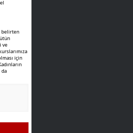
el
 belirten
bütün
i ve
kurslarımıza
olması için
Kadınların
 da