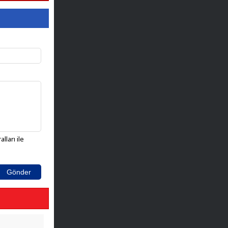
lları ile
Gönder