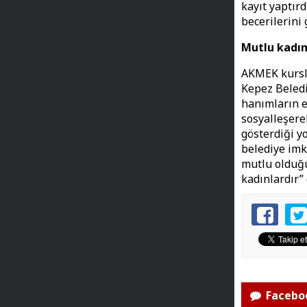
kayıt yaptır
becerilerini
Mutlu kadın
AKMEK kursla
Kepez Beled
hanımların el
sosyalleşere
gösterdiği yo
belediye imk
mutlu olduğu
kadınlardır”
Faceboo