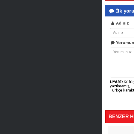
İlk yor
Adınız
Yorumu
UYARI:
Küfür,
yazılmamış,
Türkçe karakt
BENZER 