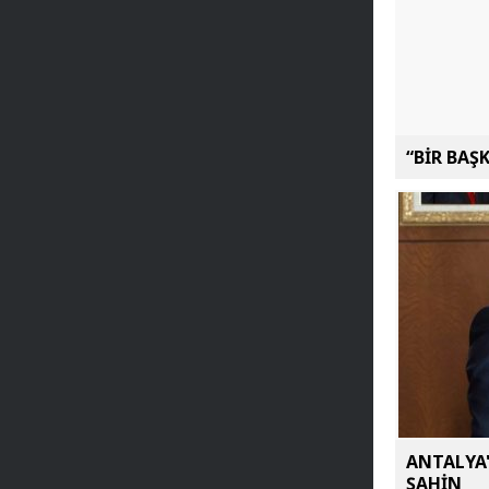
“BİR BAŞ
ANTALYA'
ŞAHİN