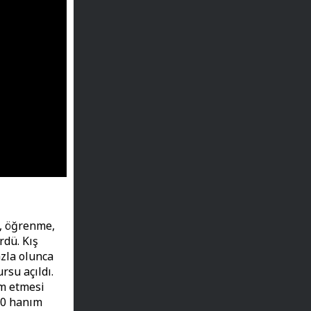
a, öğrenme,
rdü. Kış
azla olunca
rsu açıldı.
m etmesi
450 hanım