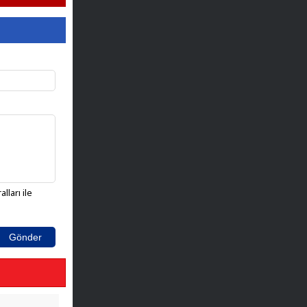
lları ile
Gönder