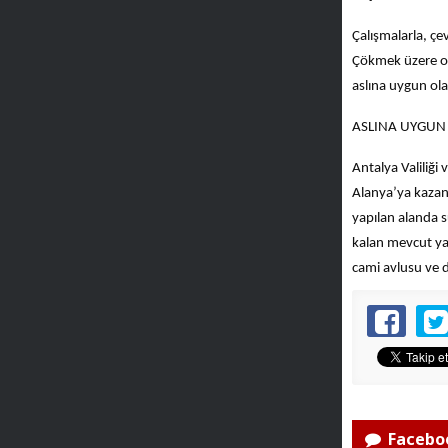
Çalışmalarla, çev
Çökmek üzere ola
aslına uygun ola
ASLINA UYGUN 
Antalya Valiliği
Alanya’ya kazand
yapılan alanda s
kalan mevcut yap
cami avlusu ve d
Faceboo