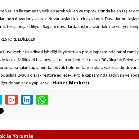
re kazıları ile zamana yenik düşerek yıkılan ve toprak altında kalan taşlar orta
n bazı duvarlar yıkılarak, duvar taşları tek tek ayıklandı. Duvarlar bu taşlar
rak tekrar inşa ediliyor. Sağlam duvarlarda taşlar arasındaki derzler yenileni
RESTORE EDİLECEK
 ve Büyükşehir Belediyesi işbirliği ile yürütülen proje kapsamında tarihi cami 
ırılacak. Mülkiyeti hazineye ait olan ve bedelsiz olarak Büyükşehir Belediyes
üren çalışmalar kapsamında, büyük bölümü tahrip olan, yalnızca dış duvarlar
ı, aslına uygun olarak restore edilecek. Proje kapsamında şadırvan ve abdes
Haber Merkezi
iğer donatılar da yapılacak.
k'la Yorumla