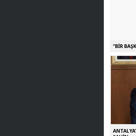
“BİR BAŞ
ANTALYA'