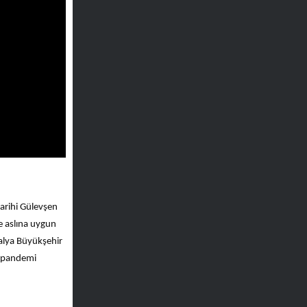
tarihi Gülevşen
le aslına uygun
alya Büyükşehir
ar pandemi