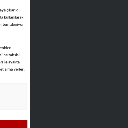
ya çıkarıldı.
da kullanılarak,
p, temizleniyor.
yeniden
i’ne tahsisi
ı ile ayakta
t alma yerleri,