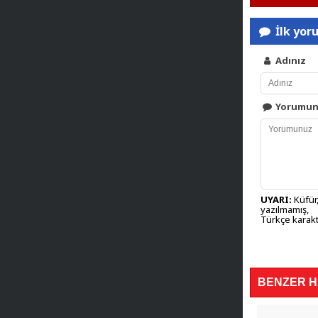
İlk yor
Adınız
Yorumu
UYARI:
Küfür,
yazılmamış,
Türkçe karakt
BENZER 