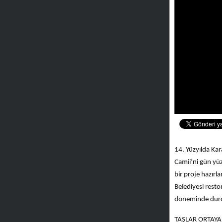
14. Yüzyılda Kar
Camii’ni gün yüz
bir proje hazır
Belediyesi resto
döneminde durd
TAŞLAR ORTAYA