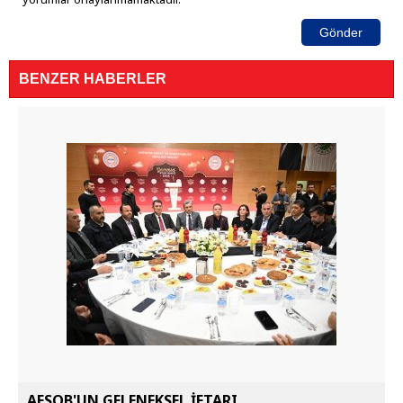
Gönder
BENZER HABERLER
AESOB'UN GELENEKSEL İFTARI