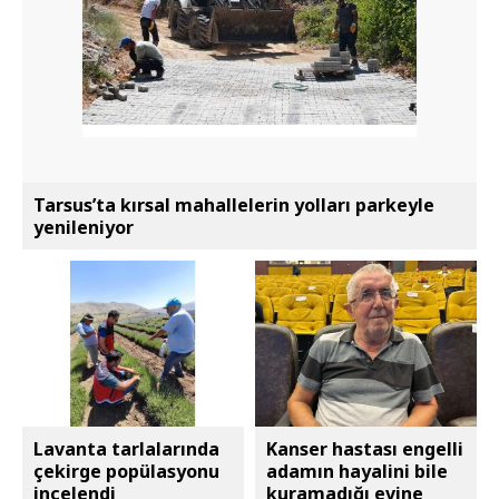
Tarsus’ta kırsal mahallelerin yolları parkeyle
yenileniyor
Lavanta tarlalarında
Kanser hastası engelli
çekirge popülasyonu
adamın hayalini bile
incelendi
kuramadığı evine