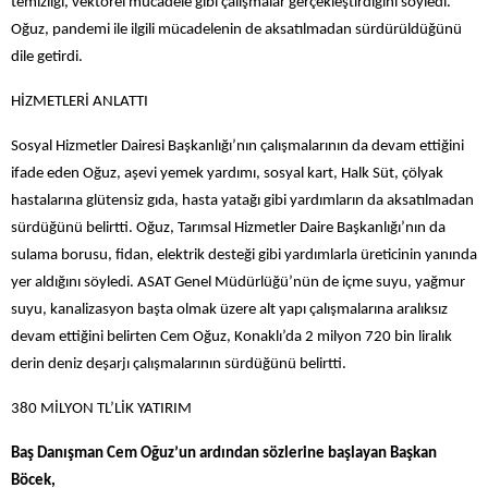
temizliği, vektörel mücadele gibi çalışmalar gerçekleştirdiğini söyledi.
Oğuz, pandemi ile ilgili mücadelenin de aksatılmadan sürdürüldüğünü
dile getirdi.
HİZMETLERİ ANLATTI
Sosyal Hizmetler Dairesi Başkanlığı’nın çalışmalarının da devam ettiğini
ifade eden Oğuz, aşevi yemek yardımı, sosyal kart, Halk Süt, çölyak
hastalarına glütensiz gıda, hasta yatağı gibi yardımların da aksatılmadan
sürdüğünü belirtti. Oğuz, Tarımsal Hizmetler Daire Başkanlığı’nın da
sulama borusu, fidan, elektrik desteği gibi yardımlarla üreticinin yanında
yer aldığını söyledi. ASAT Genel Müdürlüğü’nün de içme suyu, yağmur
suyu, kanalizasyon başta olmak üzere alt yapı çalışmalarına aralıksız
devam ettiğini belirten Cem Oğuz, Konaklı’da 2 milyon 720 bin liralık
derin deniz deşarjı çalışmalarının sürdüğünü belirtti.
380 MİLYON TL’LİK YATIRIM
Baş Danışman Cem Oğuz’un ardından sözlerine başlayan Başkan
Böcek,