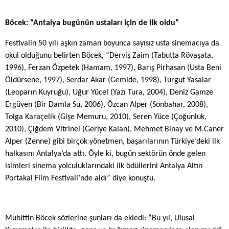
Böcek: “Antalya bugünün ustaları için de ilk oldu”
Festivalin 50 yılı aşkın zaman boyunca sayısız usta sinemacıya da
okul olduğunu belirten Böcek, “Derviş Zaim (Tabutta Rövaşata,
1996), Ferzan Özpetek (Hamam, 1997), Barış Pirhasan (
Usta Beni
Öldürsene, 1997),
Serdar Akar (Gemide, 1998), Turgut Yasalar
(Leoparın Kuyruğu), Uğur Yücel (Yazı Tura, 2004), Deniz Gamze
Ergüven (Bir Damla Su, 2006), Özcan Alper (Sonbahar, 2008),
Tolga Karaçelik (Gişe Memuru, 2010), Seren Yüce (Çoğunluk,
2010),
Çiğdem Vitrinel (Geriye Kalan), Mehmet Binay ve M.Caner
Alper (Zenne)
gibi birçok yönetmen, başarılarının Türkiye’deki ilk
halkasını Antalya’da attı. Öyle ki, bugün sektörün önde gelen
isimleri sinema yolculuklarındaki ilk ödüllerini
Antalya Altın
Portakal Film Festivali’nde
aldı” diye konuştu.
Muhittin Böcek sözlerine şunları da ekledi: “Bu yıl, Ulusal