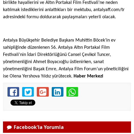
birlikte hayallerini ve Altın Portakal Film Festivali’ne neden
katılmak istediklerini anlattıkları bir mektubu,
antalyaff.com/tr
adresindeki formu doldurarak paylaşmaları yeterli olacak.
Antalya Büyükşehir Belediye Başkanı
Muhittin Böcek
’in ev
sahipliğinde düzenlenen
56. Antalya Altın Portakal Film
Festivali
’nin İdari Direktörlüğünü
Cansel Çevikol Tuncer
,
yönetmenliğini
Ahmet Boyacıoğlu
üstlenirken, sanat
yönetmenliğini
Başak Emre
, Antalya Film Forum’un yöneticiliğini
ise
Olena Yershova Yıldız
yürütecek.
Haber Merkezi
Facebook'la Yorumla