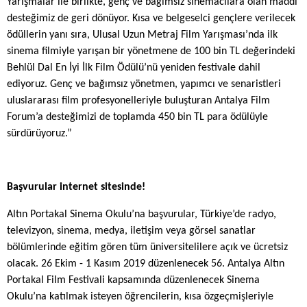
Yarışmalar ile birlikte, genç ve bağımsız sinemacılara olan maddi
desteğimiz de geri dönüyor. Kısa ve belgeselci gençlere verilecek
ödüllerin yanı sıra, Ulusal Uzun Metraj Film Yarışması’nda ilk
sinema filmiyle yarışan bir yönetmene de 100 bin TL değerindeki
Behlül Dal En İyi İlk Film Ödülü
’nü yeniden festivale dahil
ediyoruz. G
enç ve bağımsız yönetmen, yapımcı ve senaristleri
uluslararası film profesyonelleriyle buluşturan Antalya Film
Forum’a desteğimizi de toplamda 450 bin TL para ödülüyle
sürdürüyoruz.”
Başvurular internet sitesinde!
Altın Portakal Sinema Okulu’na başvurular,
Türkiye’de
radyo,
televizyon, sinema, medya, iletişim veya görsel sanatlar
bölümlerinde eğitim gören tüm üniversitelilere açık ve ücretsiz
olacak. 26 Ekim - 1 Kasım 2019 düzenlenecek
56. Antalya Altın
Portakal Film Festivali
kapsamında düzenlenecek Sinema
Okulu’na katılmak isteyen öğrencilerin, kısa özgeçmişleriyle