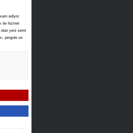
evam ediyor.
 ile hizmet
k olan yeni semt
rı, pergole ve