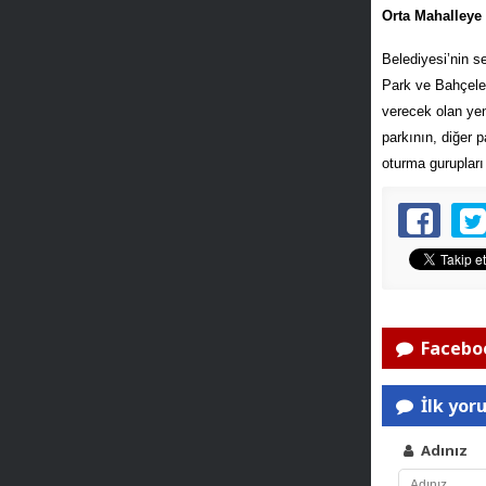
Orta Mahalleye 
Belediyesi’nin s
Park ve Bahçeler
verecek olan yen
parkının, diğer p
oturma gurupla
Faceboo
İlk yor
Adınız