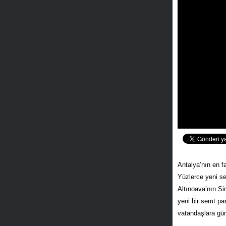
Antalya’nın en fa
Yüzlerce yeni s
Altınoava’nın Si
yeni bir semt pa
vatandaşlara gün