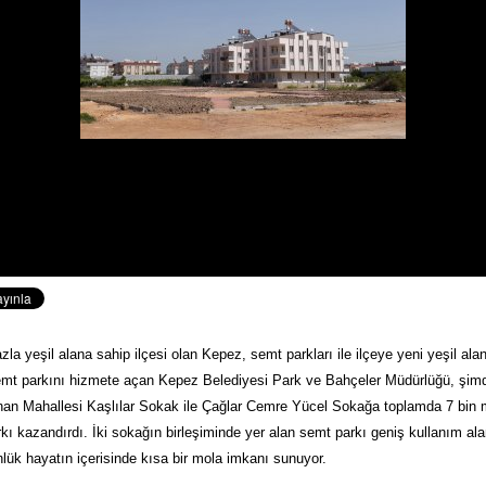
zla yeşil alana sahip ilçesi olan Kepez, semt parkları ile ilçeye yeni yeşil alan
emt parkını hizmete açan Kepez Belediyesi Park ve Bahçeler Müdürlüğü, şimd
nan Mahallesi Kaşlılar Sokak ile Çağlar Cemre Yücel Sokağa toplamda 7 bin m
rkı kazandırdı. İki sokağın birleşiminde yer alan semt parkı geniş kullanım alan
lük hayatın içerisinde kısa bir mola imkanı sunuyor.