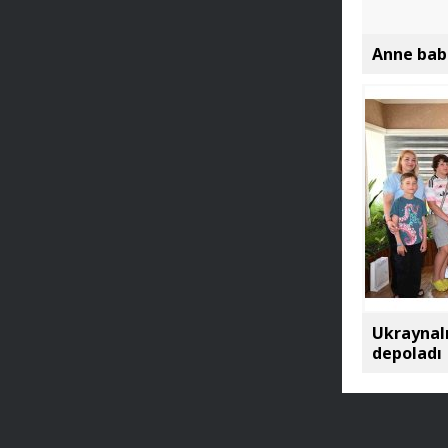
Anne baba
Ukraynal
depoladı