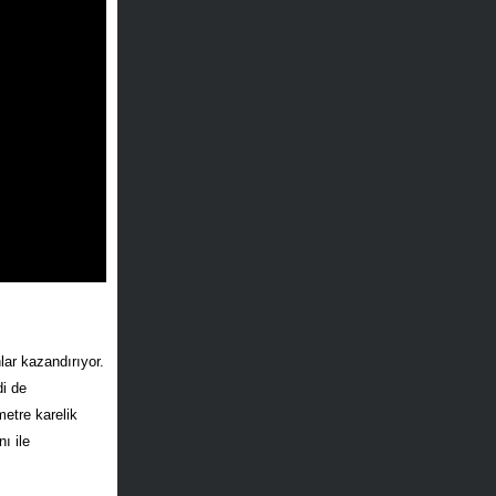
lar kazandırıyor.
i de
etre karelik
ı ile