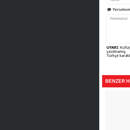
Yorumu
UYARI:
Küfür,
yazılmamış,
Türkçe karakt
BENZER 