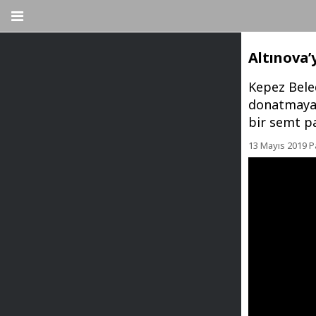
Altınova’
Kepez Beled
donatmaya 
bir semt p
13 Mayıs 2019 P