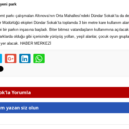
yeni park
emt parkı çalışmaları Altınova’nın Orta Mahallesi’ndeki Dündar Sokak’ta da d
 Müdürlüğü ekipleri Dündar Sokak’ta toplamda 3 bin metre kare kullanım alanı
i bir parkın inşasına başladı. Biter bitmez vatandaşların kullanımına açılaca
arklarda olduğu gibi içerisinde yürüyüş yolları, yeşil alanlar, çocuk oyun grupla
rı yer alacak. HABER MERKEZİ
k'la Yorumla
um yazan siz olun