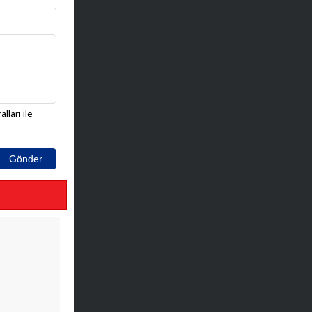
lları ile
Gönder