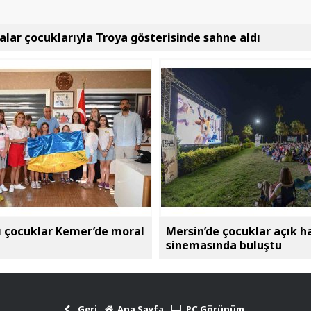
lar çocuklarıyla Troya gösterisinde sahne aldı
ı çocuklar Kemer’de moral
Mersin’de çocuklar açık h
sinemasında buluştu
Geri
Ana Sayfa
PC Görünüm