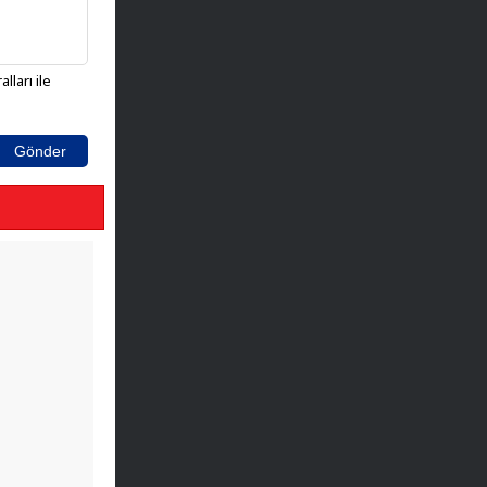
lları ile
Gönder