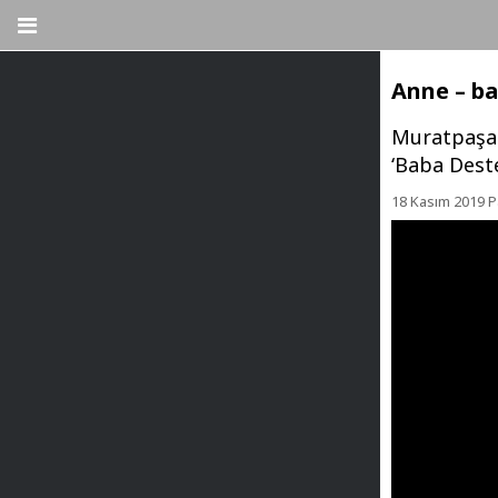
Anne – b
Muratpaşa 
‘Baba Dest
18 Kasım 2019 P