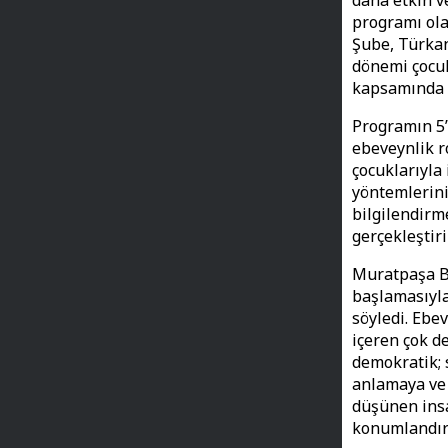
daha etkin ve
programı ola
Şube, Türkan
dönemi çocuk
kapsamında b
Programın 5’
ebeveynlik r
çocuklarıyla
yöntemlerini
bilgilendirm
gerçekleştiri
Muratpaşa B
başlamasıyla
söyledi. Ebev
içeren çok d
demokratik; 
anlamaya ve 
düşünen insa
konumlandırm