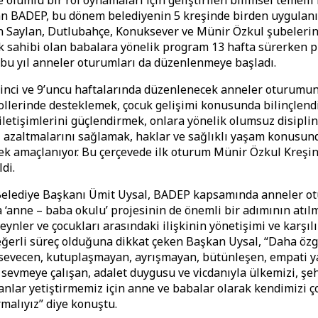
 olumlu bir rol oynamaları için geliştirilen bilimsel temelli
n BADEP, bu dönem belediyenin 5 kreşinde birden uygulanı
 Saylan, Dutlubahçe, Konuksever ve Münir Özkul şubelerin
 sahibi olan babalara yönelik program 13 hafta sürerken 
u yıl anneler oturumları da düzenlenmeye başladı.
inci ve 9’uncu haftalarında düzenlenecek anneler oturumu
ollerinde desteklemek, çocuk gelişimi konusunda bilinçlend
 iletişimlerini güçlendirmek, onlara yönelik olumsuz disiplin
 azaltmalarını sağlamak, haklar ve sağlıklı yaşam konusun
ek amaçlanıyor. Bu çerçevede ilk oturum Münir Özkul Kreşi
ldi.
elediye Başkanı Ümit Uysal, BADEP kapsamında anneler 
 ‘anne – baba okulu’ projesinin de önemli bir adımının atı
eynler ve çocukları arasındaki ilişkinin yönetişimi ve karşılı
eğerli süreç olduğuna dikkat çeken Başkan Uysal, “Daha özg
sevecen, kutuplaşmayan, ayrışmayan, bütünleşen, empati y
sevmeye çalışan, adalet duygusu ve vicdanıyla ülkemizi, şe
nlar yetiştirmemiz için anne ve babalar olarak kendimizi ço
alıyız” diye konuştu.