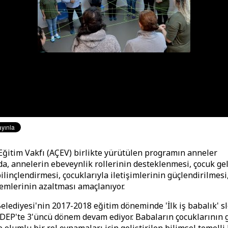
ğitim Vakfı (AÇEV) birlikte yürütülen programın anneler
a, annelerin ebeveynlik rollerinin desteklenmesi, çocuk gel
linçlendirmesi, çocuklarıyla iletişimlerinin güçlendirilmes
temlerinin azaltması amaçlanıyor.
lediyesi'nin 2017-2018 eğitim döneminde 'İlk iş babalık' s
DEP'te 3'üncü dönem devam ediyor. Babaların çocuklarının 