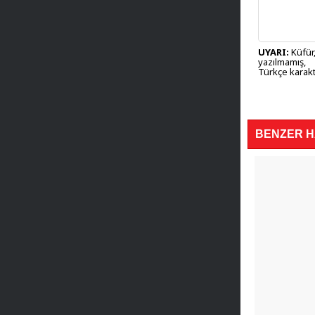
UYARI:
Küfür,
yazılmamış,
Türkçe karakt
BENZER 