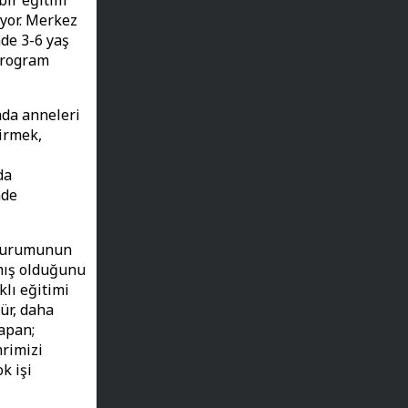
 bir eğitim
yor. Merkez
de 3-6 yaş
program
nda anneleri
irmek,
da
nde
oturumunun
lmış olduğunu
klı eğitimi
ür, daha
apan;
hrimizi
k işi