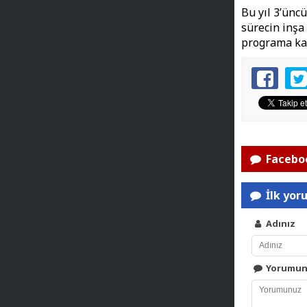
Bu yıl 3’ün
sürecin inşa
programa kat
Faceboo
İlk yor
Adınız
Yorumu