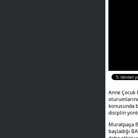
Anne Çocuk E
oturumlarınd
konusunda bi
disiplin yön
Muratpaşa Be
başladığı BA