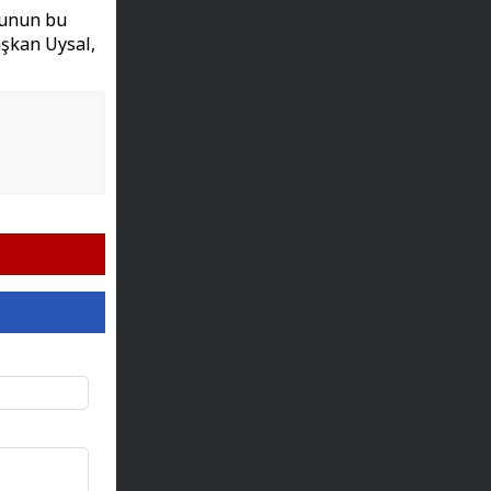
munun bu
aşkan Uysal,