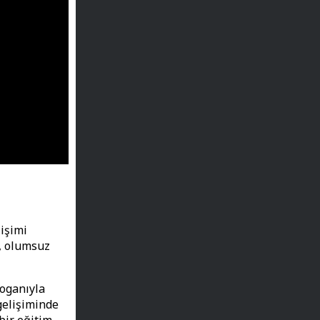
işimi
i, olumsuz
loganıyla
gelişiminde