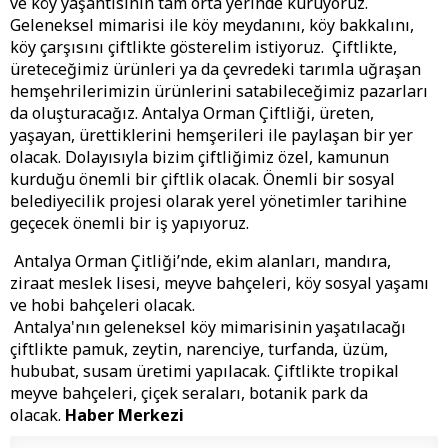
ve köy yaşantısının tam orta yerinde kuruyoruz.
Geleneksel mimarisi ile köy meydanını, köy bakkalını,
köy çarşısını çiftlikte gösterelim istiyoruz. Çiftlikte,
üreteceğimiz ürünleri ya da çevredeki tarımla uğraşan
hemşehrilerimizin ürünlerini satabileceğimiz pazarları
da oluşturacağız. Antalya Orman Çiftliği, üreten,
yaşayan, ürettiklerini hemşerileri ile paylaşan bir yer
olacak. Dolayısıyla bizim çiftliğimiz özel, kamunun
kurduğu önemli bir çiftlik olacak. Önemli bir sosyal
belediyecilik projesi olarak yerel yönetimler tarihine
geçecek önemli bir iş yapıyoruz.
Antalya Orman Çitliği’nde, ekim alanları, mandıra,
ziraat meslek lisesi, meyve bahçeleri, köy sosyal yaşamı
ve hobi bahçeleri olacak.
Antalya'nın geleneksel köy mimarisinin yaşatılacağı
çiftlikte pamuk, zeytin, narenciye, turfanda, üzüm,
hububat, susam üretimi yapılacak. Çiftlikte tropikal
meyve bahçeleri, çiçek seraları, botanik park da
olacak.
Haber Merkezi