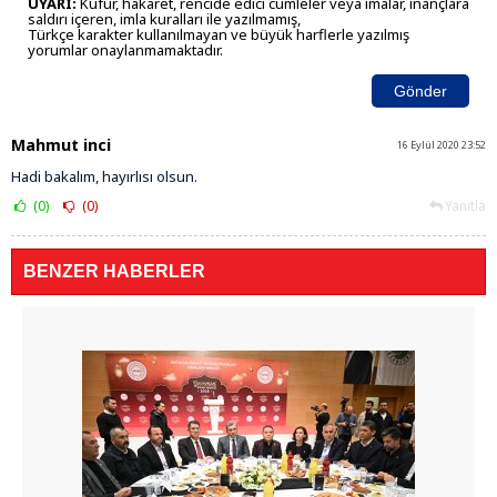
UYARI:
Küfür, hakaret, rencide edici cümleler veya imalar, inançlara
saldırı içeren, imla kuralları ile yazılmamış,
Türkçe karakter kullanılmayan ve büyük harflerle yazılmış
yorumlar onaylanmamaktadır.
Gönder
Mahmut inci
16 Eylül 2020 23:52
Hadi bakalım, hayırlısı olsun.
(0)
(0)
Yanıtla
BENZER HABERLER