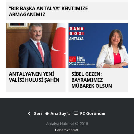
“BİR BAŞKA ANTALYA” KENTİMİZE
ARMAĞANIMIZ
ANTALYA'NIN YENİ
SİBEL GEZEN:
VALİSİ HULUSİ ŞAHİN
BAYRAMIMIZ
MÜBAREK OLSUN
Geri
Ana Sayfa
PC Görünüm
Antalya Haberal © 2018
Haber Scripti