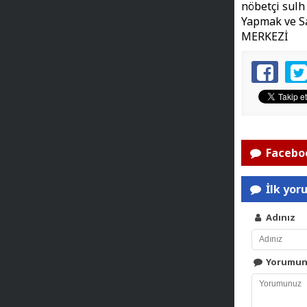
nöbetçi sulh
Yapmak ve S
MERKEZİ
Faceboo
İlk yor
Adınız
Yorumu