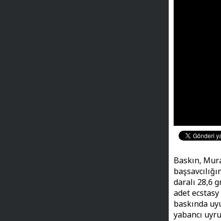
Baskın, Mura
başsavcılığı
daralı 28,6 
adet ecstasy 
baskında uyuş
yabancı uyruk