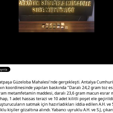
tpaşa Güzeloba Mahalesi'nde gerçekleşti. Antalya Cumhuri
nın koordinesinde yapılan baskında "Daralı 24,2 gram toz e
gram metamfetamin maddesi, daralı 23,6 gram macun esrar 
hap, 1 adet hassas terazi ve 10 adet kilitli poşet ele geçirild
turucuların satmak için hazırladıkları iddia edilen A.H. ve S.
lu kişiler gözaltına alındı. Yabancı uyruklu A.H. ve S.J, çıkarı