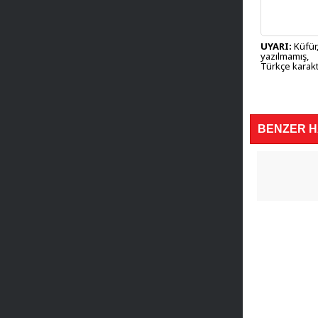
UYARI:
Küfür,
yazılmamış,
Türkçe karakt
BENZER 