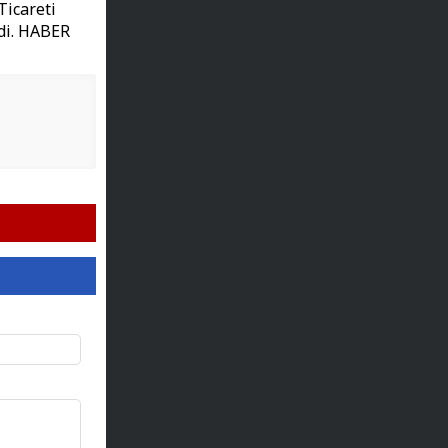
Ticareti
di. HABER