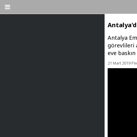
Antalya'd
Antalya Em
görevlileri
eve baskın
21 Mart 2019 P