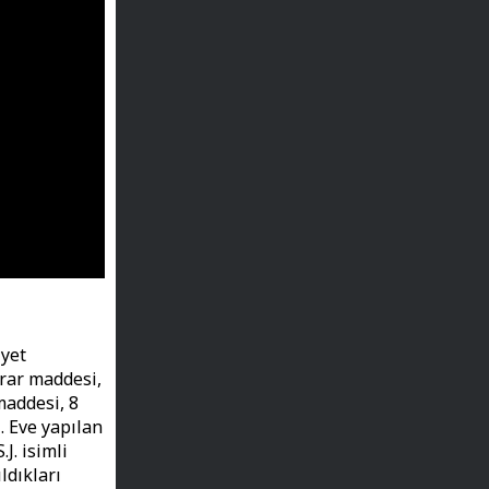
yet
srar maddesi,
maddesi, 8
i. Eve yapılan
J. isimli
ldıkları