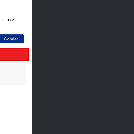
lları ile
Gönder