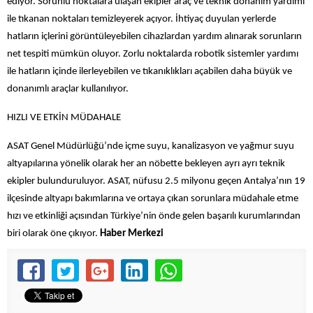
ediyor. Sorunlu noktalara ulaşan ekipler araç ve teknik donanım yardımı
ile tıkanan noktaları temizleyerek açıyor. İhtiyaç duyulan yerlerde
hatların içlerini görüntüleyebilen cihazlardan yardım alınarak sorunların
net tespiti mümkün oluyor. Zorlu noktalarda robotik sistemler yardımı
ile hatların içinde ilerleyebilen ve tıkanıklıkları açabilen daha büyük ve
donanımlı araçlar kullanılıyor.
HIZLI VE ETKİN MÜDAHALE
ASAT Genel Müdürlüğü’nde içme suyu, kanalizasyon ve yağmur suyu
altyapılarına yönelik olarak her an nöbette bekleyen ayrı ayrı teknik
ekipler bulunduruluyor. ASAT, nüfusu 2.5 milyonu geçen Antalya’nın 19
ilçesinde altyapı bakımlarına ve ortaya çıkan sorunlara müdahale etme
hızı ve etkinliği açısından Türkiye’nin önde gelen başarılı kurumlarından
biri olarak öne çıkıyor.
Haber Merkezi