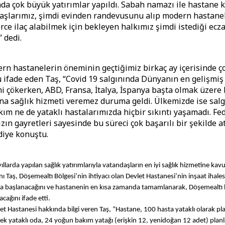
nda çok büyük yatırımlar yapıldı. Sabah namazı ile hastane 
aşlarımız, şimdi evinden randevusunu alıp modern hastane
erce ilaç alabilmek için bekleyen halkımız şimdi istediği ec
” dedi.
rn hastanelerin öneminin geçtiğimiz birkaç ay içerisinde ço
ifade eden Taş, “Covid 19 salgınında Dünyanın en gelişmiş
mi çökerken, ABD, Fransa, İtalya, İspanya başta olmak üzere 
na sağlık hizmeti veremez duruma geldi. Ülkemizde ise salg
ım ne de yataklı hastalarımızda hiçbir sıkıntı yaşamadı. Fe
zın gayretleri sayesinde bu süreci çok başarılı bir şekilde at
diye konuştu.
ıllarda yapılan sağlık yatırımlarıyla vatandaşların en iyi sağlık hizmetine ka
anı Taş, Döşemealtı Bölgesi’nin ihtiyacı olan Devlet Hastanesi’nin inşaat iha
ra başlanacağını ve hastanenin en kısa zamanda tamamlanarak, Döşemealtı 
cağını ifade etti.
t Hastanesi hakkında bilgi veren Taş, “Hastane, 100 hasta yataklı olarak pla
 tek yataklı oda, 24 yoğun bakım yatağı (erişkin 12, yenidoğan 12 adet) pla