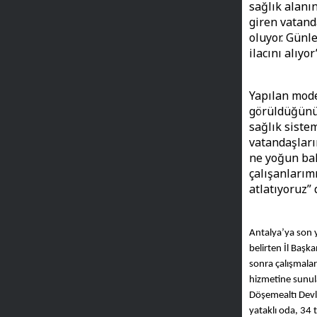
sağlık alanı
giren vatand
oluyor. Günl
ilacını alıyor
Yapılan mode
görüldüğünü 
sağlık siste
vatandaşları
ne yoğun bak
çalışanlarımı
atlatıyoruz” 
Antalya’ya son y
belirten İl Başk
sonra çalışmala
hizmetine sunula
Döşemealtı Devle
yataklı oda, 34