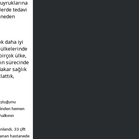
kuyruklarına
lerde tedavi
zaneden
k daha iyi
 ülkelerinde
birçok ülke,
ın sürecinde
dakar sağlık
lattık,
vuştuğunu
lesinden hemen
halkının
nlandı. 33 çift
nlanan hastanede