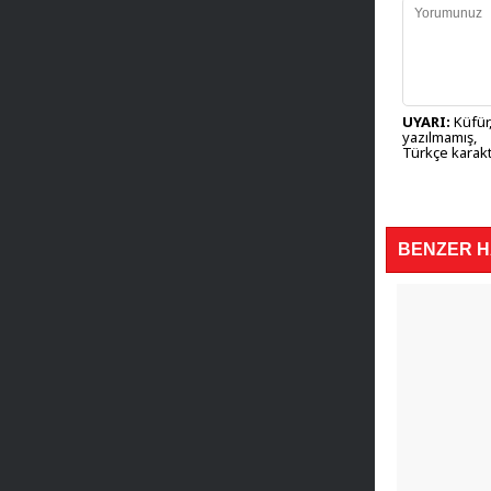
UYARI:
Küfür,
yazılmamış,
Türkçe karakt
BENZER 