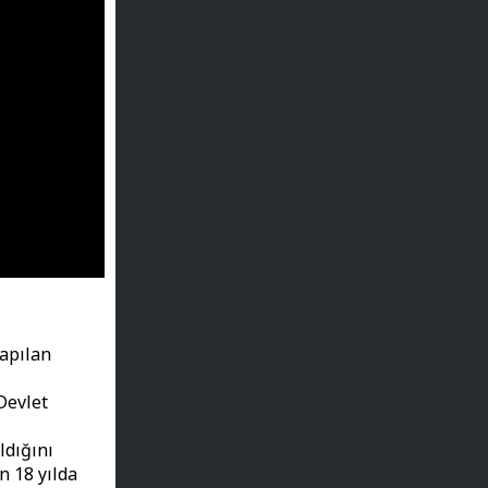
yapılan
Devlet
ldığını
n 18 yılda