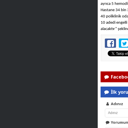
ayrıca 5 hemodiy
Hastane 34 bin 3
40 poliklinik od
10 adedi engelli
alacaktır” şekl
Faceboo
İlk yor
Adınız
Yorumu