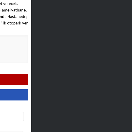
et verecek.
 4 ameliyathane,
landı. Hastanede;
‘lik otopark yer