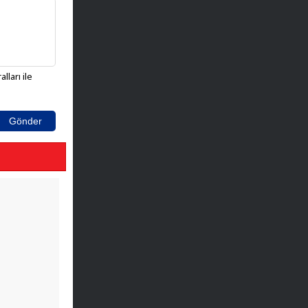
lları ile
Gönder