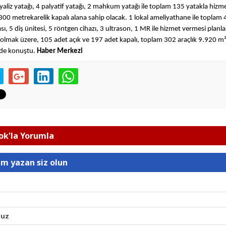
aliz yatağı, 4 palyatif yatağı, 2 mahkum yatağı ile toplam 135 yatakla hizm
00 metrekarelik kapalı alana sahip olacak. 1 lokal ameliyathane ile toplam
ası, 5 diş ünitesi, 5 röntgen cihazı, 3 ultrason, 1 MR ile hizmet vermesi plan
 olmak üzere, 105 adet açık ve 197 adet kapalı, toplam 302 araçlık 9.920 m² 
inde konuştu.
Haber Merkezi
k'la Yorumla
um yazan siz olun
nuz