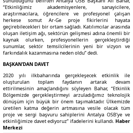
sunulduğunu belirten Antalya OSB Başkanı Ali Bahar,
“Etkinliğimiz akademisyenlere, sanayicilere,
araştırmacılara, öğrencilere ve profesyonel çalışan
herkese somut Ar-Ge proje fikirlerini hayata
geçirebilecekleri bir ortam sağladı. Katılımcılar arasında
oluşan iletişim ağı, sektörün gelişmesi adına önemli bir
kaynak olurken, profesyonellerin gerçekleştirdiği
sunumlar, sektör temsilcilerinin yeni bir vizyon ve
farkındalık kazanmasına neden oldu” dedi.
BAŞKAN’DAN DAVET
2020 yılı ilkbaharında gerçekleşecek etkinlik ile
oluşturulan toplam faydanın artarak devam
ettirilmesinin amaçlandığını söyleyen Bahar, “Etkinlik
Bölgemizde gerçekleştirmeyi arzuladığımız teknolojik
dönüşüm için büyük bir önem taşımaktadır. Ülkemizde
üretilen katma değerin artmasına vesile olacak tüm
proje ve sergi başvuru sahiplerini Antalya OSB’ye ve
etkinliğimize davet ediyoruz” ifadelerini kullandı.
Haber
Merkezi