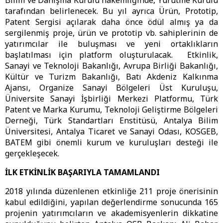
Bilim ve Danışma Kurulu hakemliğinde, Yürütme Kurulu
tarafından belirlenecek. Bu yıl ayrıca Ürün, Prototip,
Patent Sergisi açılarak daha önce ödül almış ya da
sergilenmiş proje, ürün ve prototip vb. sahiplerinin de
yatırımcılar ile buluşması ve yeni ortaklıkların
başlatılması için platform oluşturulacak. Etkinlik,
Sanayi ve Teknoloji Bakanlığı, Avrupa Birliği Bakanlığı,
Kültür ve Turizm Bakanlığı, Batı Akdeniz Kalkınma
Ajansı, Organize Sanayi Bölgeleri Üst Kuruluşu,
Üniversite Sanayi İşbirliği Merkezi Platformu, Türk
Patent ve Marka Kurumu, Teknoloji Geliştirme Bölgeleri
Derneği, Türk Standartları Enstitüsü, Antalya Bilim
Üniversitesi, Antalya Ticaret ve Sanayi Odası, KOSGEB,
BATEM gibi önemli kurum ve kuruluşları desteği ile
gerçekleşecek.
İLK ETKİNLİK BAŞARIYLA TAMAMLANDI
2018 yılında düzenlenen etkinliğe 211 proje önerisinin
kabul edildiğini, yapılan değerlendirme sonucunda 165
projenin yatırımcıların ve akademisyenlerin dikkatine