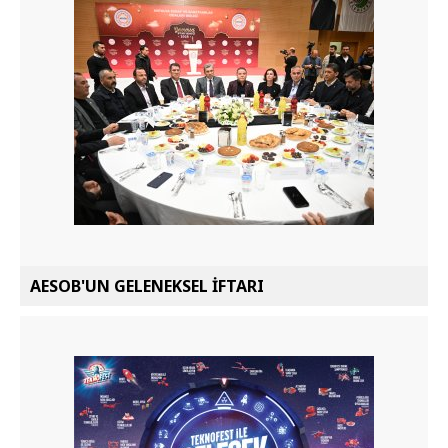
AESOB'UN GELENEKSEL İFTARI