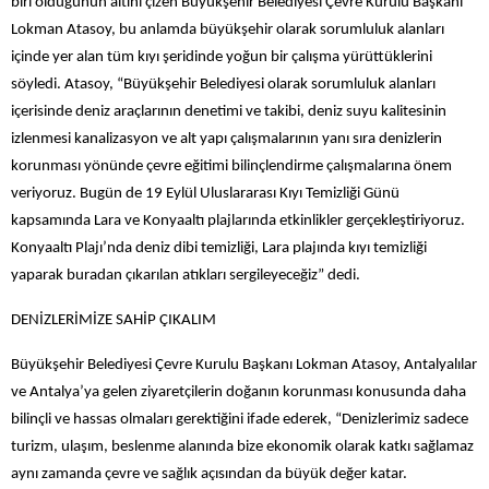
biri olduğunun altını çizen Büyükşehir Belediyesi Çevre Kurulu Başkanı
Lokman Atasoy, bu anlamda büyükşehir olarak sorumluluk alanları
içinde yer alan tüm kıyı şeridinde yoğun bir çalışma yürüttüklerini
söyledi. Atasoy, “Büyükşehir Belediyesi olarak sorumluluk alanları
içerisinde deniz araçlarının denetimi ve takibi, deniz suyu kalitesinin
izlenmesi kanalizasyon ve alt yapı çalışmalarının yanı sıra denizlerin
korunması yönünde çevre eğitimi bilinçlendirme çalışmalarına önem
veriyoruz. Bugün de 19 Eylül Uluslararası Kıyı Temizliği Günü
kapsamında Lara ve Konyaaltı plajlarında etkinlikler gerçekleştiriyoruz.
Konyaaltı Plajı’nda deniz dibi temizliği, Lara plajında kıyı temizliği
yaparak buradan çıkarılan atıkları sergileyeceğiz” dedi.
DENİZLERİMİZE SAHİP ÇIKALIM
Büyükşehir Belediyesi Çevre Kurulu Başkanı Lokman Atasoy, Antalyalılar
ve Antalya’ya gelen ziyaretçilerin doğanın korunması konusunda daha
bilinçli ve hassas olmaları gerektiğini ifade ederek, “Denizlerimiz sadece
turizm, ulaşım, beslenme alanında bize ekonomik olarak katkı sağlamaz
aynı zamanda çevre ve sağlık açısından da büyük değer katar.