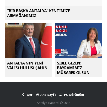
“BİR BAŞKA ANTALYA” KENTİMİZE
ARMAĞANIMIZ
ANTALYA'NIN YENİ
SİBEL GEZEN:
VALİSİ HULUSİ ŞAHİN
BAYRAMIMIZ
MÜBAREK OLSUN
Geri
Ana Sayfa
PC Görünüm
Antalya Haberal © 2018