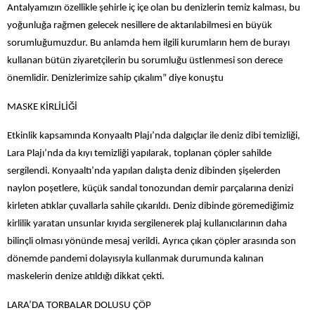
Antalyamızın özellikle şehirle iç içe olan bu denizlerin temiz kalması, bu
yoğunluğa rağmen gelecek nesillere de aktarılabilmesi en büyük
sorumluğumuzdur. Bu anlamda hem ilgili kurumların hem de burayı
kullanan bütün ziyaretçilerin bu sorumluğu üstlenmesi son derece
önemlidir. Denizlerimize sahip çıkalım” diye konuştu
MASKE KİRLİLİĞİ
Etkinlik kapsamında Konyaaltı Plajı’nda dalgıçlar ile deniz dibi temizliği,
Lara Plajı’nda da kıyı temizliği yapılarak, toplanan çöpler sahilde
sergilendi. Konyaaltı’nda yapılan dalışta deniz dibinden şişelerden
naylon poşetlere, küçük sandal tonozundan demir parçalarına denizi
kirleten atıklar çuvallarla sahile çıkarıldı. Deniz dibinde göremediğimiz
kirlilik yaratan unsunlar kıyıda sergilenerek plaj kullanıcılarının daha
bilinçli olması yönünde mesaj verildi. Ayrıca çıkan çöpler arasında son
dönemde pandemi dolayısıyla kullanmak durumunda kalınan
maskelerin denize atıldığı dikkat çekti.
LARA’DA TORBALAR DOLUSU ÇÖP