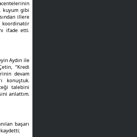
acentelerinin
i, kuyum gibi
sından illere
 koordinatör
ı ifade etti.
yin Aydın ile
etin, “Kredi
erinin devam
rı konuştuk.
eği talebini
ini anlattım.
nılan başarı
kaydetti;