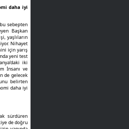
omi daha iyi
 bu sebepten
leyen Başkan
i, yaşlıların
iyor. Nihayet
ni için yarış
ında yeni test
anya’daki iki
im İnsanı ve
in de gelecek
unu belirten
nomi daha iyi
rak sürdüren
kiye de doğru
mizin yanında