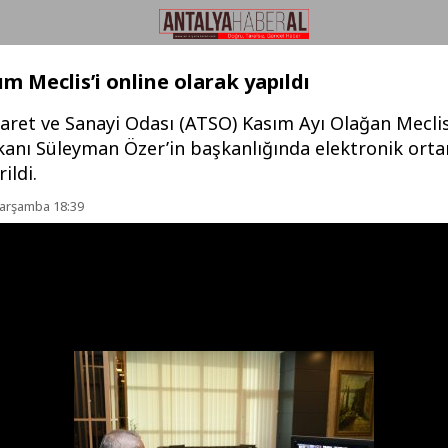
m Meclis’i online olarak yapıldı
caret ve Sanayi Odası (ATSO) Kasım Ayı Olağan Meclis
kanı Süleyman Özer’in başkanlığında elektronik ort
ildi.
Çarşamba 18:39