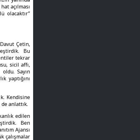
 hat açılması
ü olacaktır”
Davut Çetin,
ştirdik. Bu
tiler tekrar
u, sicil affı,
ı oldu. Sayın
ık yaptığını
k. Kendisine
de anlattık.
anlık edilen
ştirdik. Ben
anıtım Ajansı
ük çalışmalar