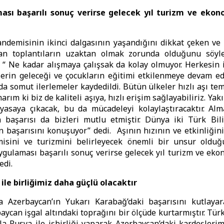
ası başarılı sonuç verirse gelecek yıl turizm ve ekon
ndemisinin ikinci dalgasının yaşandığını dikkat çeken ve
lan toplantıların uzaktan olmak zorunda olduğunu söy
 “ Ne kadar alışmaya çalışsak da kolay olmuyor. Herkesin iş
lerin geleceği ve çocukların eğitimi etkilenmeye devam ed
a somut ilerlemeler kaydedildi. Bütün ülkeler hızlı aşı temi
arım ki biz de kaliteli aşıya, hızlı erişim sağlayabiliriz. Yak
iyasaya çıkacak, bu da mücadeleyi kolaylaştıracaktır. Alm
n başarısı da bizleri mutlu etmiştir. Dünya iki Türk Bil
in başarısını konuşuyor” dedi. Aşının hızının ve etkinliğin
misini ve turizmini belirleyecek önemli bir unsur olduğ
uygulaması başarılı sonuç verirse gelecek yıl turizm ve eko
edi.
ile birliğimiz daha güçlü olacaktır
 Azerbaycan’ın Yukarı Karabağ’daki başarısını kutlaya
baycan işgal altındaki toprağını bir ölçüde kurtarmıştır. Tür
yla Rusya ile işbirliği yaparak Azerbaycan’daki kardeşleri