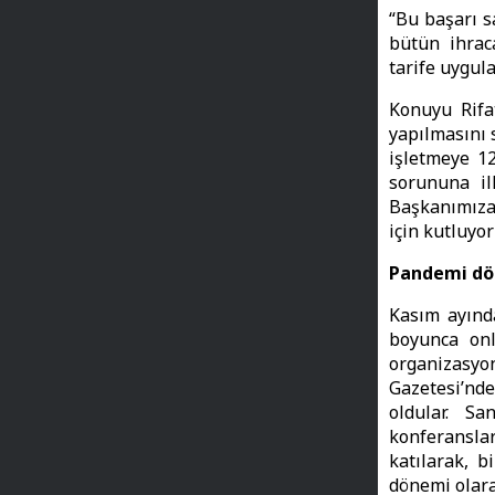
“Bu başarı s
bütün ihraca
tarife uygula
Konuyu Rifa
yapılmasını 
işletmeye 12
sorununa il
Başkanımıza
için kutluyo
Pandemi dön
Kasım ayında
boyunca onl
organizasy
Gazetesi’nde
oldular. Sa
konferanslar
katılarak, b
dönemi olara