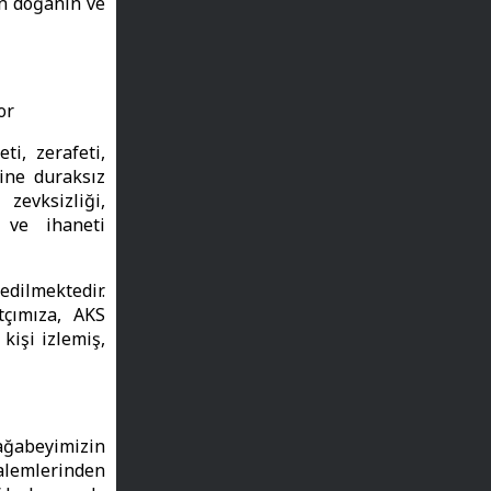
en doğanın ve
or
i, zerafeti,
ine duraksız
 zevksizliği,
ü ve ihaneti
dilmektedir.
tçımıza, AKS
kişi izlemiş,
ağabeyimizin
alemlerinden