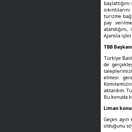
başlattığını
sıkıntıların
turizme bağl
pay verilme
atandığını, 
Ajansla işbi
TBB Başkanı
Türkiye Bank
de gerçekle
taleplerimiz
etmesi gere
Komitemizin
aktardım. Tu
Bu konuda bir
Liman konus
Geçen ayın 
olduğunu söy