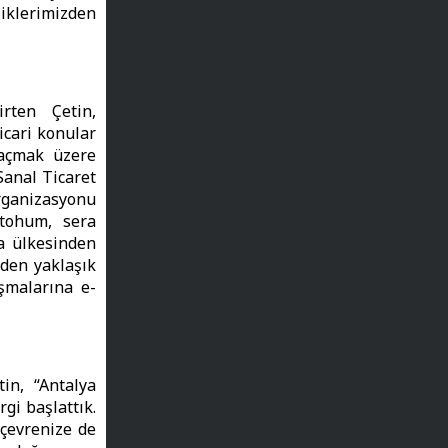
iklerimizden
rten Çetin,
icari konular
 açmak üzere
Sanal Ticaret
rganizasyonu
 tohum, sera
a ülkesinden
'den yaklaşık
şmalarına e-
in, “Antalya
gi başlattık.
 çevrenize de