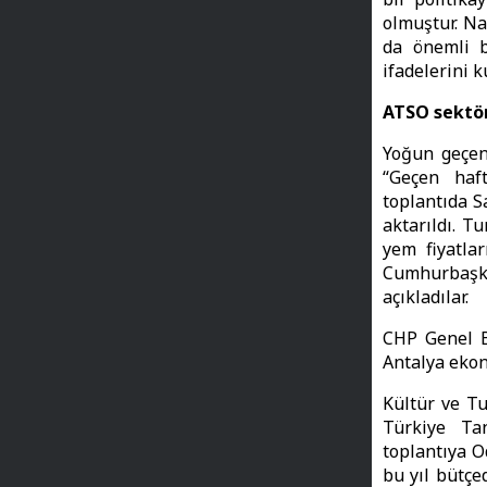
olmuştur. Na
da önemli b
ifadelerini k
ATSO sektörl
Yoğun geçen 
“Geçen haf
toplantıda S
aktarıldı. Tu
yem fiyatlar
Cumhurbaşka
açıkladılar.
CHP Genel B
Antalya ekon
Kültür ve T
Türkiye Tan
toplantıya O
bu yıl bütçe