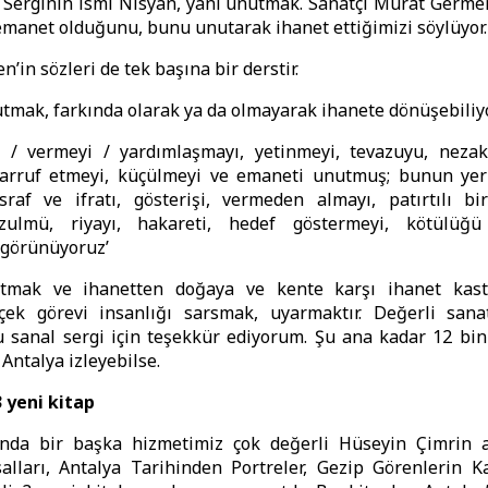
. Serginin ismi Nisyan, yani unutmak. Sanatçı Murat Germ
emanet olduğunu, bunu unutarak ihanet ettiğimizi söylüyor.
’in sözleri de tek başına bir derstir.
tmak, farkında olarak ya da olmayarak ihanete dönüşebiliy
 / vermeyi / yardımlaşmayı, yetinmeyi, tevazuyu, nezaket
asarruf etmeyi, küçülmeyi ve emaneti unutmuş; bunun yer
raf ve ifratı, gösterişi, vermeden almayı, patırtılı bir
 zulmü, riyayı, hakareti, hedef göstermeyi, kötülüğ
görünüyoruz’
mak ve ihanetten doğaya ve kente karşı ihanet kaste
çek görevi insanlığı sarsmak, uyarmaktır. Değerli sana
 sanal sergi için teşekkür ediyorum. Şu ana kadar 12 bin 
Antalya izleyebilse.
 yeni kitap
ında bir başka hizmetimiz çok değerli Hüseyin Çimrin 
alları, Antalya Tarihinden Portreler, Gezip Görenlerin K