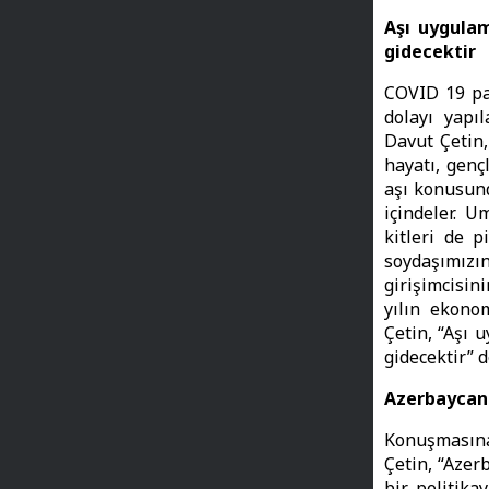
Aşı uygulam
gidecektir
COVID 19 pa
dolayı yapı
Davut Çetin,
hayatı, genç
aşı konusund
içindeler. Um
kitleri de p
soydaşımızı
girişimcisin
yılın ekono
Çetin, “Aşı 
gidecektir” d
Azerbaycan 
Konuşmasına
Çetin, “Azer
bir politika