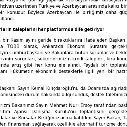
hcivan üzerinden Türkiye ve Azerbaycan arasında kalıcı bir
ir konudur. Böylece Azerbaycan ile birliğimiz daha güçl
ullandı.
erin taleplerini her platformda dile getiriyor
bir Kasım ayını geride bıraktıklarını ifade eden Başkan 
ta TOBB olarak, Ankara’da Ekonomi Şurasını gerçekle
ayın Cumhurbaşkanı ve Bakanlara bütün sorunlar ve beklen
rizmin sorunları, sektörlerimizin kredi talepleri, kira konus
ında artış gibi her konu ele alındı. Faydalı bir toplant
nı Hükümetin ekonomik desteklerle ilgili yeni bir hazırl
aşkanı Sayın Kemal Kılıçdaroğlu’nu da Odamızda ağırladı
omisindeki durum hakkında bilgi sunduk, destek talebimizi 
urizm Bakanımız Sayın Mehmet Nuri Ersoy tarafından başk
ıtım Ajansı Danışma Kurulu’nu toplantısını gerçekle
dalar ve Borsalar Birliğimiz adına katıldım. Sayın Bakan, T
den finansman sağlayarak özellikle alternatif turizme dön