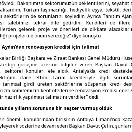
 söyledi. Bakanımıza sektörümüzün beklentilerini, seyahat 
ı aktardım. Turizm taşımacılığı, hediyelik eşya, tekstil, der
ı sektörlerin de sorunlarını söyledim. Ayrıca Tanıtım Ajan
si talebimizi tekrar dile getirdim. Kendileri de illere
illerden gelecek proje ve önerileri de dikkate alacakların
rliği projelerine önem vereceğiz” diye konuştu.
 Aydın’dan renovasyon kredisi için talimat
alar Birliği Başkanı ve Ziraat Bankası Genel Müdürü Hüse
ştirdiği görüşme üzerine bilgiler veren Başkan Davut Ç
i, sektörel konuları ele aldık. Antalya’da kredi destekl
ktiğini ifade ettim. Tarım kredileriyle ilgili sorunla
 tarımsal girdi üreten sektörlerine süspanse kredi dest
rizm komitemizin kent otellerine renovasyon kredisi öneris
 hazırlık yapılması talimatını verdiler” dedi.
unda yılların sorununa bir neşter vurmuş olduk
en önemli konularından birisinin Antalya Limanı’nda kaza
leyerek sözlerine devam eden Başkan Davut Çetin, şunları 