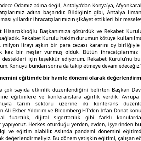
adece Odamız adına değil, Antalya’dan Konya’ya, Afyonkara
tçılarımız adına başarıdır. Bildiğiniz gibi, Antalya lim
ması yıllardır ihracatçılarımızın şikâyet ettikleri bir mesele
t Hisarcıklıoğlu Başkanımıza götürdük ve Rekabet Kurul
sağladık. Rekabet Kurulu hakim durumun kötüye kullanılma
 milyon lirayı aşkın bir para cezası kararını oy birliğiyle a
k kez bir neşter vurmuş olduk. Bütün ihracatçılarımı
 destekleri için teşekkür ediyorum. Rekabet Kurulu’nu bu
rum. Konuyu bundan sonra da takip etmeye devam edeceğiz.
emini eğitimde bir hamle dönemi olarak değerlendirm
 çok sayıda etkinlik düzenlendiğini belirten Başkan Davu
ine eğitimlere ve konferanslara ağırlık verdik. Avrupa B
onuyla tarım sektörü üzerine iki konferans düzenl
n Ali Ekber Yıldırım ve Bloomberg HT’den İrfan Donat kon
nal fuarcılık, dijital sigortacılık gibi farklı konular
 yapıyoruz. Herkes oturduğu yerden, evden, işyerinden bu
ilgi ve eğitim alabilir. Aslında pandemi dönemini eğitim
k değerlendirmeliyiz. Bu dönem yetişkin eğitimi, çalışan eği