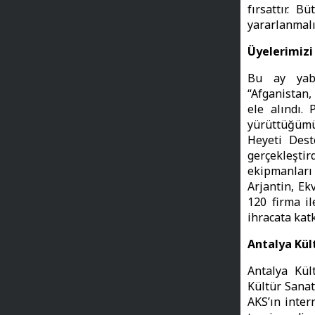
fırsattır. B
yararlanmalı
Üyelerimizi
Bu ay yaba
“Afganistan,
ele alındı.
yürüttüğümüz
Heyeti Dest
gerçekleşti
ekipmanları
Arjantin, Ek
120 firma i
ihracata kat
Antalya Kült
Antalya Kült
Kültür Sanat
AKS’ın inter