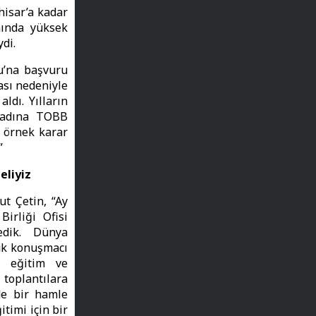
hisar’a kadar
anında yüksek
ydi.
u’na başvuru
sı nedeniyle
ldı. Yılların
z adına TOBB
 örnek karar
”
eliyiz
t Çetin, “Ay
irliği Ofisi
edik. Dünya
uk konuşmacı
da eğitim ve
 toplantılara
de bir hamle
timi için bir