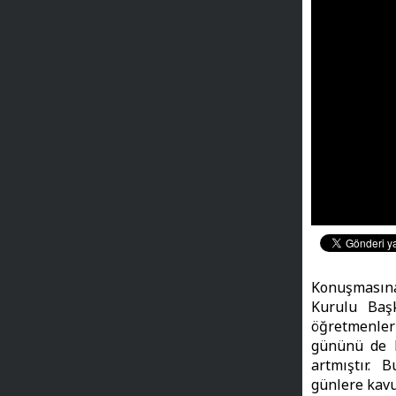
Konuşmasın
Kurulu Baş
öğretmenler
gününü de k
artmıştır. 
günlere kavu