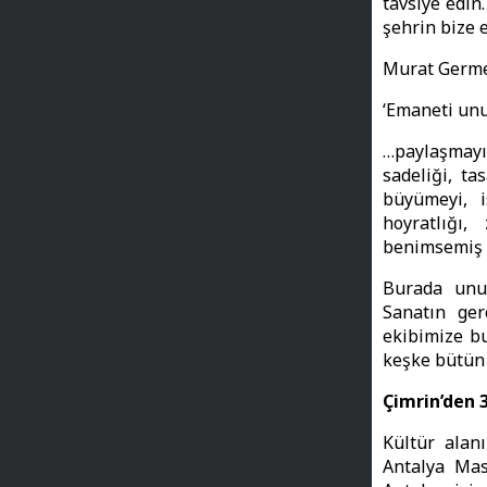
tavsiye edin
şehrin bize 
Murat Germen
‘Emaneti unu
…paylaşmayı
sadeliği, t
büyümeyi, is
hoyratlığı,
benimsemiş 
Burada unut
Sanatın ger
ekibimize bu
keşke bütün 
Çimrin’den 3
Kültür alan
Antalya Mas