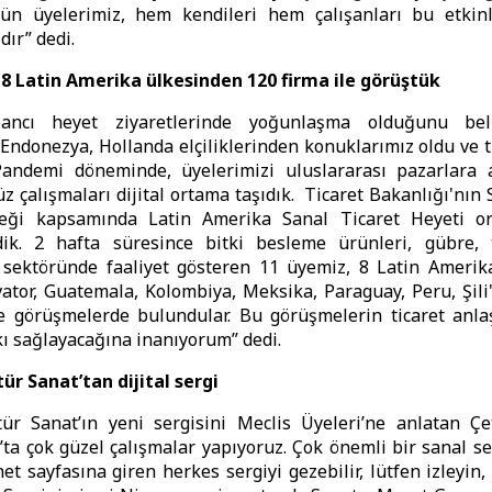
ütün üyelerimiz, hem kendileri hem çalışanları bu etkinl
dır” dedi.
 8 Latin Amerika ülkesinden 120 firma ile görüştük
ncı heyet ziyaretlerinde yoğunlaşma olduğunu beli
 Endonezya, Hollanda elçiliklerinden konuklarımız oldu ve t
 Pandemi döneminde, üyelerimizi uluslararası pazarlara
 çalışmaları dijital ortama taşıdık. Ticaret Bakanlığı'nın 
eği kapsamında Latin Amerika Sanal Ticaret Heyeti o
rdik. 2 hafta süresince bitki besleme ürünleri, gübre,
 sektöründe faaliyet gösteren 11 üyemiz, 8 Latin Amerik
vator, Guatemala, Kolombiya, Meksika, Paraguay, Peru, Şili
le görüşmelerde bulundular. Bu görüşmelerin ticaret anla
kı sağlayacağına inanıyorum” dedi.
ür Sanat’tan dijital sergi
ür Sanat’ın yeni sergisini Meclis Üyeleri’ne anlatan Çet
’ta çok güzel çalışmalar yapıyoruz. Çok önemli bir sanal ser
net sayfasına giren herkes sergiyi gezebilir, lütfen izleyin,