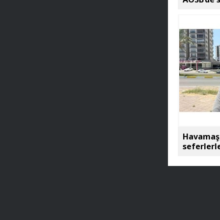
Havamaş,
seferlerl