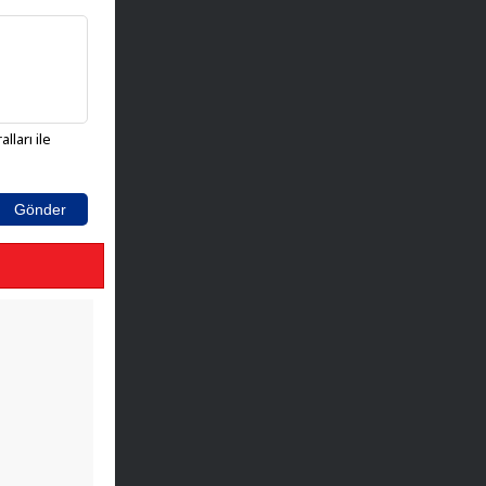
lları ile
Gönder