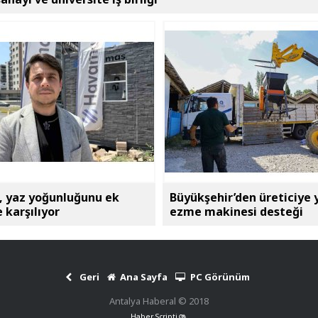
 yaz yoğunluğunu ek
Büyükşehir’den üreticiye
e karşılıyor
ezme makinesi desteği
Geri
Ana Sayfa
PC Görünüm
Antalya Haberal © 2018
Haber Scripti