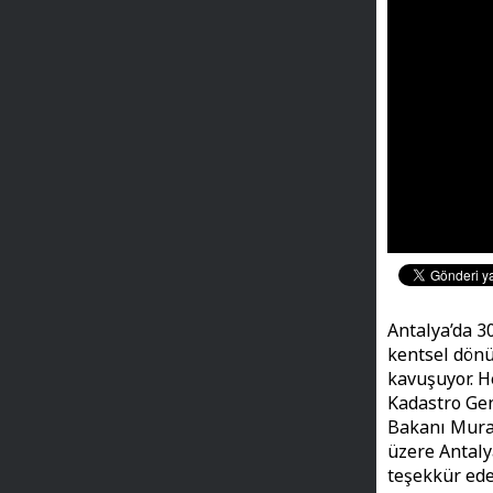
Antalya’da 3
kentsel dönü
kavuşuyor. H
Kadastro Gen
Bakanı Murat
üzere Antaly
teşekkür ede