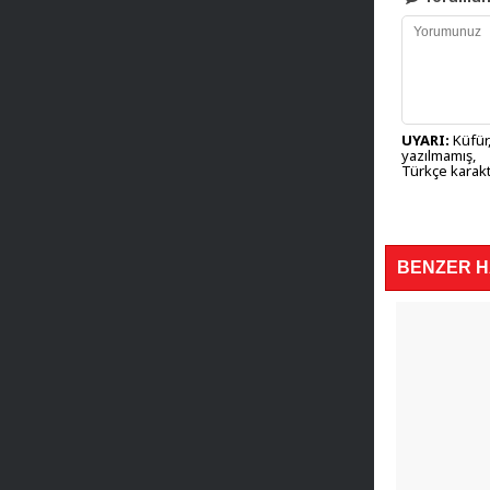
UYARI:
Küfür,
yazılmamış,
Türkçe karakt
BENZER 