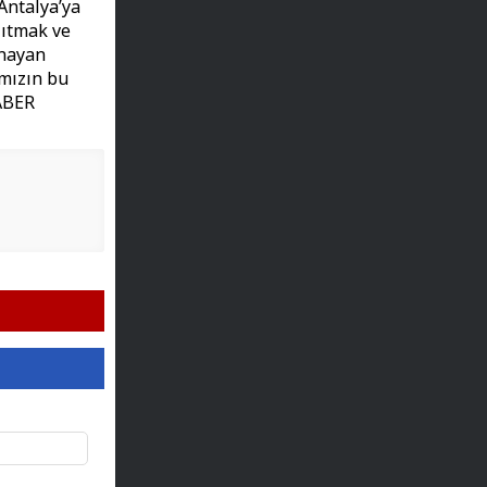
Antalya’ya
ğıtmak ve
anayan
mızın bu
HABER