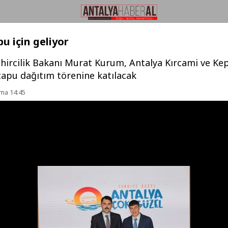
u için geliyor
ehircilik Bakanı Murat Kurum, Antalya Kırcami ve Ke
tapu dağıtım törenine katılacak
ma 14:45