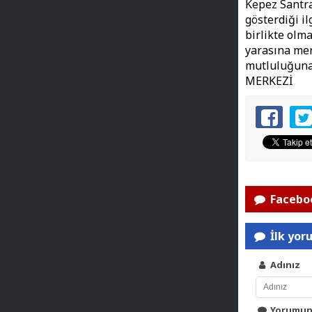
Kepez Santra
gösterdiği i
birlikte olma
yarasına me
mutluluğuna 
MERKEZİ
Faceboo
İlk yor
Adınız
Yorumu