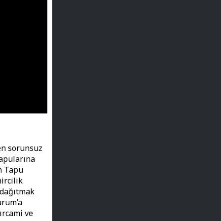
 en sorunsuz
tapularına
in Tapu
ircilik
 dağıtmak
urum’a
ırcami ve