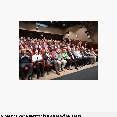
KA ANTALYA” KENTİMİZE ARMAĞANIMIZ