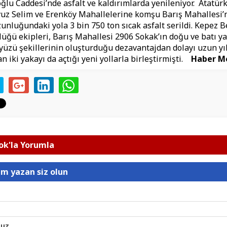
ğlu Caddesi’nde asfalt ve kaldırımlarda yenileniyor. Atatürk
uz Selim ve Erenköy Mahallelerine komşu Barış Mahallesi’n
unluğundaki yola 3 bin 750 ton sıcak asfalt serildi. Kepez B
lüğü ekipleri, Barış Mahallesi 2906 Sokak’ın doğu ve batı y
yüzü şekillerinin oluşturduğu dezavantajdan dolayı uzun yı
 iki yakayı da açtığı yeni yollarla birleştirmişti.
Haber M
k'la Yorumla
um yazan siz olun
nuz