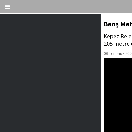
Barış Mah
Kepez Beled
205 metre u
08 Temmuz 2020