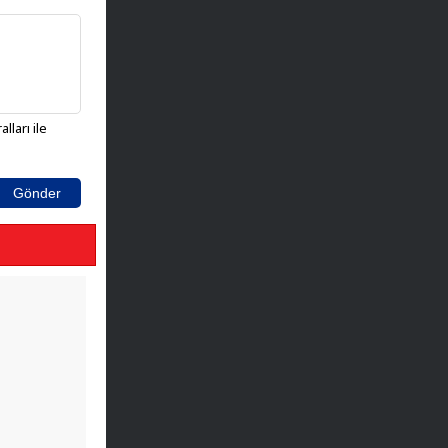
lları ile
Gönder