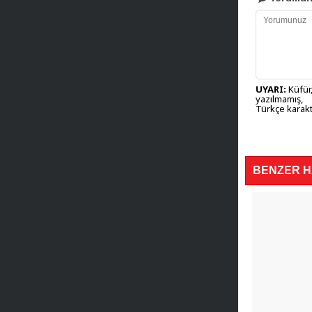
UYARI:
Küfür,
yazılmamış,
Türkçe karakt
BENZER 