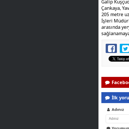
Galip Kuşçuo
Çankaya, Yav
205 metre uz
İşleri Müdür
arasında yer
sağlanamayan
Faceboo
İlk yor
Adınız
Yorumu