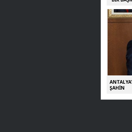
ANTALYA'
ŞAHİN