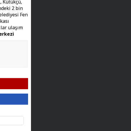
, Kütükçü,
deki 2 bin
elediyesi Fen
akası
llar ulaşım
erkezi