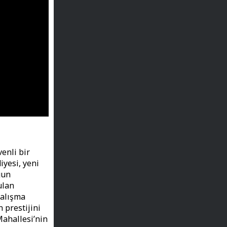
enli bir
iyesi, yeni
gun
ulan
çalışma
 prestijini
Mahallesi’nin