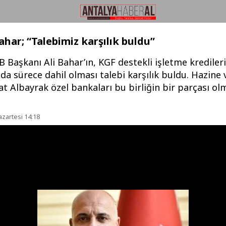
har; “Talebimiz karşılık buldu”
 Başkanı Ali Bahar’ın, KGF destekli işletme kredileri 
da sürece dahil olması talebi karşılık buldu. Hazine 
t Albayrak özel bankaları bu birliğin bir parçası o
azartesi 14:18