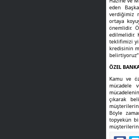
Hazine ve Ma
eden Başka
verdiğimiz 
ortaya koyu
önemlidir. 
edilmelidir.
teklifimizi 
kredisinin m
belirtiyoruz”
ÖZEL BANK
Kamu ve öze
mücadele v
mücadelenin
çıkarak be
müşterilerin
Böyle zama
topyekün bi
müşterilerin