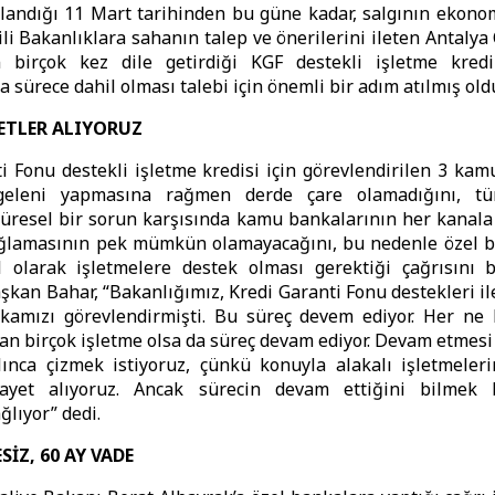
landığı 11 Mart tarihinden bu güne kadar, salgının ekono
ili Bakanlıklara sahanın talep ve önerilerini ileten Antaly
n birçok kez dile getirdiği KGF destekli işletme kredi
 sürece dahil olması talebi için önemli bir adım atılmış old
YETLER ALIYORUZ
i Fonu destekli işletme kredisi için görevlendirilen 3 ka
 geleni yapmasına rağmen derde çare olamadığını, t
küresel bir sorun karşısında kamu bankalarının her kanal
ğlamasının pek mümkün olamayacağını, bu nedenle özel b
l olarak işletmelere destek olması gerektiği çağrısını 
şkan Bahar, “Bakanlığımız, Kredi Garanti Fonu destekleri ile 
amızı görevlendirmişti. Bu süreç devem ediyor. Her ne
n birçok işletme olsa da süreç devam ediyor. Devam etmesi
lınca çizmek istiyoruz, çünkü konuyla alakalı işletmeler
yet alıyoruz. Ancak sürecin devam ettiğini bilmek b
ğlıyor” dedi.
SİZ, 60 AY VADE