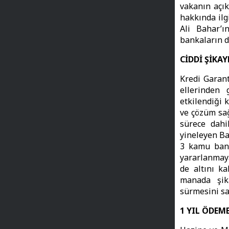
vakanın açık
hakkında ilg
Ali Bahar’ı
bankaların da
CİDDİ ŞİKA
Kredi Garant
ellerinden
etkilendiği 
ve çözüm sa
sürece dahi
yineleyen Ba
3 kamu bank
yararlanmaya
de altını ka
manada şika
sürmesini sa
1 YIL ÖDEME