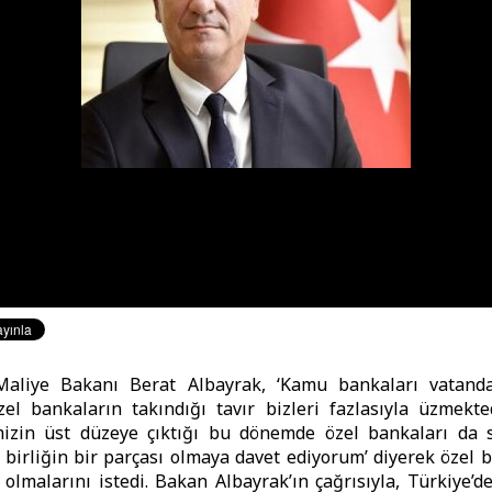
aliye Bakanı Berat Albayrak, ‘Kamu bankaları vatand
el bankaların takındığı tavır bizleri fazlasıyla üzmekted
mizin üst düzeye çıktığı bu dönemde özel bankaları da se
u birliğin bir parçası olmaya davet ediyorum’ diyerek özel 
 olmalarını istedi. Bakan Albayrak’ın çağrısıyla, Türkiye’dek