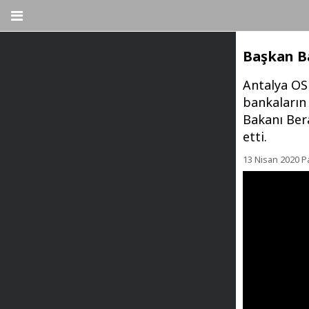
Başkan Ba
Antalya OSB
bankaların 
Bakanı Bera
etti.
13 Nisan 2020 P