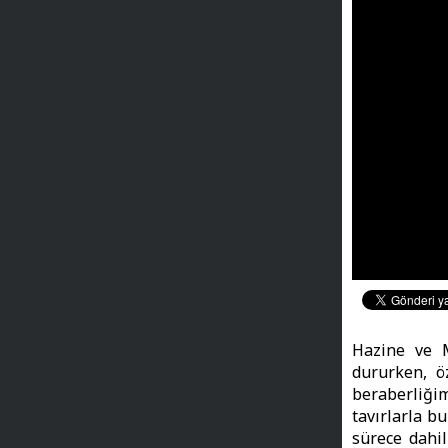
Hazine ve M
dururken, öz
beraberliği
tavırlarla b
sürece dahil