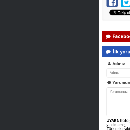
Faceboo
İlk yor
Adınız
Yorumu
UYARI:
Küfür,
yazılmamış,
Türkçe karakt