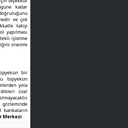
için teşekkür
ugüne kadar
 doğruluğunu
medir ve çok
kkatle takip
kol yapılması
tekli işletme
tiğini önemle
topyekün bir
bu topyekün
mlerden yola
ikleri özel
olmayacaktır.
 gözleminde
l bankaların
r Merkezi