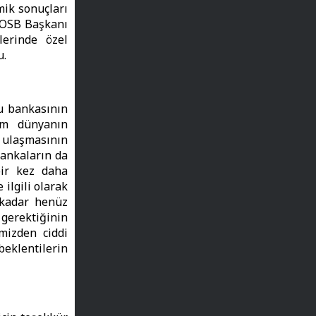
mik sonuçları
a OSB Başkanı
lerinde özel
u.
mu bankasının
üm dünyanın
a ulaşmasının
ankaların da
bir kez daha
ilgili olarak
 kadar henüz
 gerektiğinin
imizden ciddi
eklentilerin