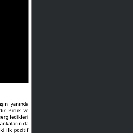
aşın yanında
ir. Birlik ve
rgiledikleri
bankaların da
i ilk pozitif