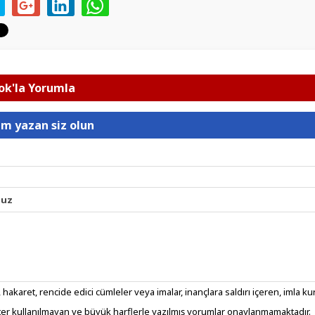
k'la Yorumla
um yazan siz olun
nuz
 hakaret, rencide edici cümleler veya imalar, inançlara saldırı içeren, imla kura
er kullanılmayan ve büyük harflerle yazılmış yorumlar onaylanmamaktadır.