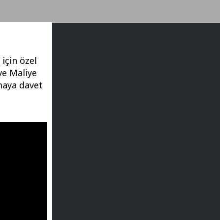
için özel
ve Maliye
lmaya davet