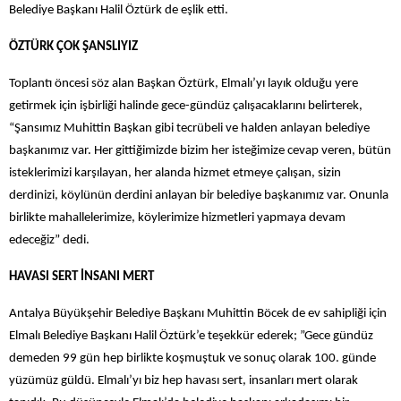
Belediye Başkanı Halil Öztürk de eşlik etti.
ÖZTÜRK ÇOK ŞANSLIYIZ
Toplantı öncesi söz alan Başkan Öztürk, Elmalı’yı layık olduğu yere
getirmek için işbirliği halinde gece-gündüz çalışacaklarını belirterek,
“Şansımız Muhittin Başkan gibi tecrübeli ve halden anlayan belediye
başkanımız var. Her gittiğimizde bizim her isteğimize cevap veren, bütün
isteklerimizi karşılayan, her alanda hizmet etmeye çalışan, sizin
derdinizi, köylünün derdini anlayan bir belediye başkanımız var. Onunla
birlikte mahallelerimize, köylerimize hizmetleri yapmaya devam
edeceğiz” dedi.
HAVASI SERT İNSANI MERT
Antalya Büyükşehir Belediye Başkanı Muhittin Böcek de ev sahipliği için
Elmalı Belediye Başkanı Halil Öztürk’e teşekkür ederek; ”Gece gündüz
demeden 99 gün hep birlikte koşmuştuk ve sonuç olarak 100. günde
yüzümüz güldü. Elmalı’yı biz hep havası sert, insanları mert olarak