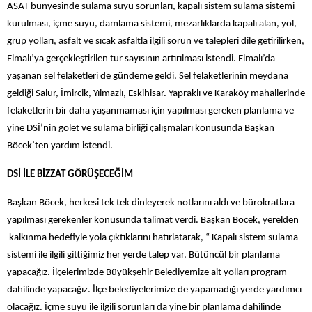
ASAT bünyesinde sulama suyu sorunları, kapalı sistem sulama sistemi
kurulması, içme suyu, damlama sistemi, mezarlıklarda kapalı alan, yol,
grup yolları, asfalt ve sıcak asfaltla ilgili sorun ve talepleri dile getirilirken,
Elmalı’ya gerçekleştirilen tur sayısının artırılması istendi. Elmalı’da
yaşanan sel felaketleri de gündeme geldi. Sel felaketlerinin meydana
geldiği Salur, İmircik, Yılmazlı, Eskihisar. Yapraklı ve Karaköy mahallerinde
felaketlerin bir daha yaşanmaması için yapılması gereken planlama ve
yine DSİ’nin gölet ve sulama birliği çalışmaları konusunda Başkan
Böcek’ten yardım istendi.
DSİ İLE BİZZAT GÖRÜŞECEĞİM
Başkan Böcek, herkesi tek tek dinleyerek notlarını aldı ve bürokratlara
yapılması gerekenler konusunda talimat verdi. Başkan Böcek, yerelden
kalkınma hedefiyle yola çıktıklarını hatırlatarak, “ Kapalı sistem sulama
sistemi ile ilgili gittiğimiz her yerde talep var. Bütüncül bir planlama
yapacağız. İlçelerimizde Büyükşehir Belediyemize ait yolları program
dahilinde yapacağız. İlçe belediyelerimize de yapamadığı yerde yardımcı
olacağız. İçme suyu ile ilgili sorunları da yine bir planlama dahilinde