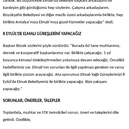
tanıdık. Bu düşünceyle Elmalı’da belediye başkanı arkadaşımı bir
kardeşim gibi gördüğümü hep söylerim. Çalışma arkadaşlarım,
Büyükşehir Belediyesi ve diğer meclis üyesi arkadaşlarımla birlikte, hep
birlikte Antalya’mıza Elmalı’mıza güzel hizmetler yapacağız” dedi.
8 EYLÜL’DE ELMALI GÜREŞLERİNİ YAPACAĞIZ
Başkan Böcek sözlerini şöyle sürdürdü: “Burada 60 tane muhtarımız,
dernek ve kooperatif başkanlarımız var. Birlikte çalışacağız. 5 yıl
boyunca kimseyi ötekileştirmeden yolumuza devam edeceğiz. Öncelikli
hedeflerimiz var. Elmalı’nın sorunları ile ilgili yapılması gereken ne varsa
ilgili birlikte çözüm arayacağız. Ata sporumuz Elmalı Yağlı Güreşlerimizi 8
Eylül’de Elmalı Belediyemiz ile birlikte yapacağız. Bize yakışanı
yapacağız.”
SORUNLAR, ÖNERİLER, TALEPLER
Toplantıda, muhtar ve STK temsilcileri sorun, öneri ve taleplerini dile
getirdi. Özellikle,