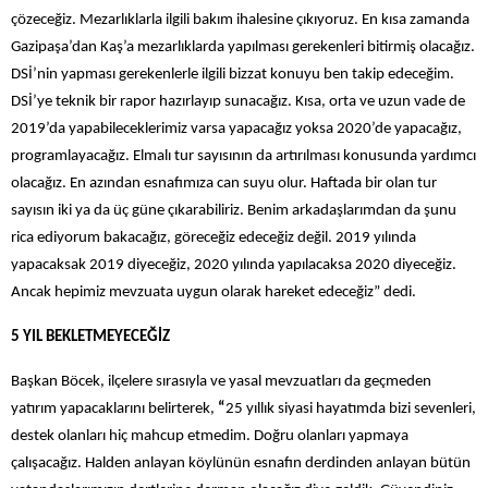
çözeceğiz. Mezarlıklarla ilgili bakım ihalesine çıkıyoruz. En kısa zamanda
Gazipaşa’dan Kaş’a mezarlıklarda yapılması gerekenleri bitirmiş olacağız.
DSİ’nin yapması gerekenlerle ilgili bizzat konuyu ben takip edeceğim.
DSİ’ye teknik bir rapor hazırlayıp sunacağız. Kısa, orta ve uzun vade de
2019’da yapabileceklerimiz varsa yapacağız yoksa 2020’de yapacağız,
programlayacağız. Elmalı tur sayısının da artırılması konusunda yardımcı
olacağız. En azından esnafımıza can suyu olur. Haftada bir olan tur
sayısın iki ya da üç güne çıkarabiliriz. Benim arkadaşlarımdan da şunu
rica ediyorum bakacağız, göreceğiz edeceğiz değil. 2019 yılında
yapacaksak 2019 diyeceğiz, 2020 yılında yapılacaksa 2020 diyeceğiz.
Ancak hepimiz mevzuata uygun olarak hareket edeceğiz” dedi.
5 YIL BEKLETMEYECEĞİZ
Başkan Böcek, ilçelere sırasıyla ve yasal mevzuatları da geçmeden
yatırım yapacaklarını belirterek,
“
25 yıllık siyasi hayatımda bizi sevenleri,
destek olanları hiç mahcup etmedim. Doğru olanları yapmaya
çalışacağız. Halden anlayan köylünün esnafın derdinden anlayan bütün