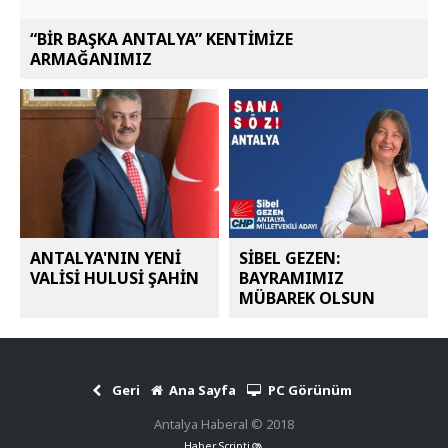
“BİR BAŞKA ANTALYA” KENTİMİZE
ARMAĞANIMIZ
ANTALYA'NIN YENİ
SİBEL GEZEN:
VALİSİ HULUSİ ŞAHİN
BAYRAMIMIZ
MÜBAREK OLSUN
Geri
Ana Sayfa
PC Görünüm
Antalya Haberal © 2018
Haber Scripti