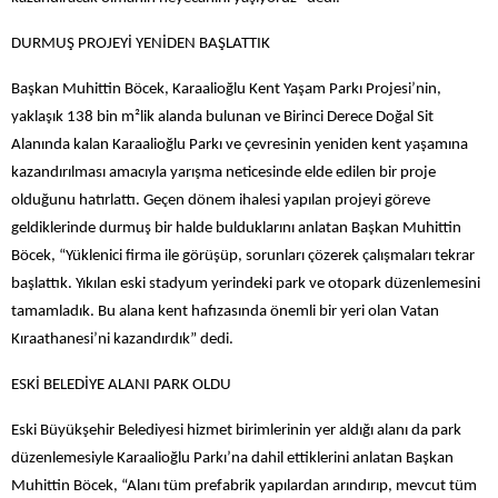
DURMUŞ PROJEYİ YENİDEN BAŞLATTIK
Başkan Muhittin Böcek, Karaalioğlu Kent Yaşam Parkı Projesi’nin,
yaklaşık 138 bin m²lik alanda bulunan ve Birinci Derece Doğal Sit
Alanında kalan Karaalioğlu Parkı ve çevresinin yeniden kent yaşamına
kazandırılması amacıyla yarışma neticesinde elde edilen bir proje
olduğunu hatırlattı. Geçen dönem ihalesi yapılan projeyi göreve
geldiklerinde durmuş bir halde bulduklarını anlatan Başkan Muhittin
Böcek, “Yüklenici firma ile görüşüp, sorunları çözerek çalışmaları tekrar
başlattık. Yıkılan eski stadyum yerindeki park ve otopark düzenlemesini
tamamladık. Bu alana kent hafızasında önemli bir yeri olan Vatan
Kıraathanesi’ni kazandırdık” dedi.
ESKİ BELEDİYE ALANI PARK OLDU
Eski Büyükşehir Belediyesi hizmet birimlerinin yer aldığı alanı da park
düzenlemesiyle Karaalioğlu Parkı’na dahil ettiklerini anlatan Başkan
Muhittin Böcek, “Alanı tüm prefabrik yapılardan arındırıp, mevcut tüm