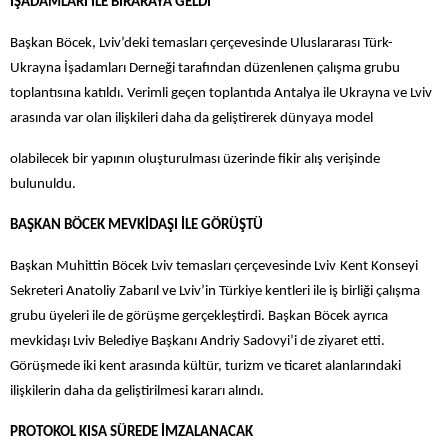
İŞADAMLARI İLE BİRARAYA GELDİ
Başkan Böcek, Lviv’deki temasları çerçevesinde Uluslararası Türk-
Ukrayna İşadamları Derneği tarafından düzenlenen çalışma grubu
toplantısına katıldı. Verimli geçen toplantıda Antalya ile Ukrayna ve Lviv
arasında var olan ilişkileri daha da geliştirerek dünyaya model
olabilecek bir yapının oluşturulması üzerinde fikir alış verişinde
bulunuldu.
BAŞKAN BÖCEK MEVKİDAŞI İLE GÖRÜŞTÜ
Başkan Muhittin Böcek Lviv temasları çerçevesinde Lviv
Kent Konseyi
Sekreteri Anatoliy Zabarıl ve Lviv’in Türkiye kentleri ile iş birliği çalışma
grubu üyeleri ile de görüşme gerçekleştirdi. Başkan Böcek ayrıca
mevkidaşı Lviv Belediye Başkanı Andriy Sadovyi’i de ziyaret etti.
Görüşmede iki kent arasında kültür, turizm ve ticaret alanlarındaki
ilişkilerin daha da geliştirilmesi kararı alındı.
PROTOKOL KISA SÜREDE İMZALANACAK