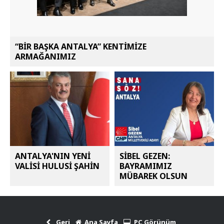
“BİR BAŞKA ANTALYA” KENTİMİZE
ARMAĞANIMIZ
ANTALYA'NIN YENİ
SİBEL GEZEN:
VALİSİ HULUSİ ŞAHİN
BAYRAMIMIZ
MÜBAREK OLSUN
Geri
Ana Sayfa
PC Görünüm