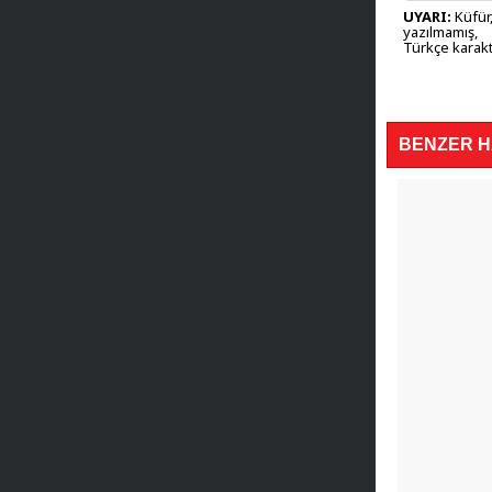
UYARI:
Küfür,
yazılmamış,
Türkçe karakt
BENZER 