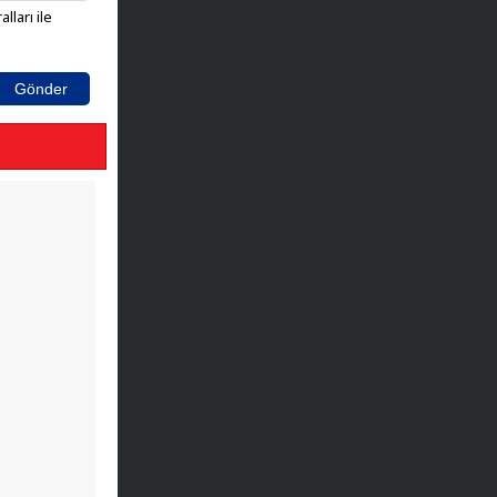
lları ile
Gönder