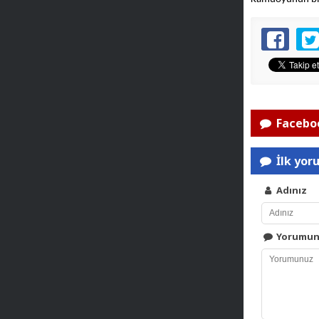
Faceboo
İlk yor
Adınız
Yorumu