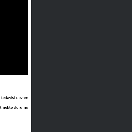
 tedavisi devam
 etmekte durumu