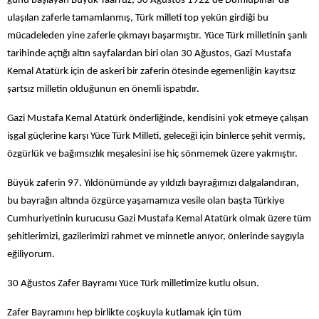
günü başlayan Büyük Taarruz, 30 Ağustos 1922’de Dumlupınar’da
ulaşılan zaferle tamamlanmış, Türk milleti top yekün girdiği bu
mücadeleden yine zaferle çıkmayı başarmıştır.
Yüce Türk milletinin şanlı
tarihinde açtığı altın sayfalardan biri olan 30 Ağustos, Gazi
Mustafa
Kemal Atatürk için de askeri bir zaferin ötesinde egemenliğin kayıtsız
şartsız milletin olduğunun en önemli ispatıdır.
Gazi Mustafa Kemal Atatürk önderliğinde, k
endisini
yok etmeye çalışan
işgal güçlerine karşı Yüce Türk Milleti, geleceği için binlerce şehit vermiş,
özgürlük ve bağımsızlık meşalesini ise hiç sönmemek üzere yakmıştır.
Büyük zaferin 97. Yıldönümünde ay yıldızlı bayrağımızı dalgalandıran,
bu bayrağın altında özgürce yaşamamıza vesile olan başta Türkiye
Cumhuriyetinin kurucusu Gazi Mustafa Kemal Atatürk olmak üzere tüm
şehitlerimizi, gazilerimizi rahmet ve minnetle anıyor, önlerinde saygıyla
eğiliyorum.
30 Ağustos Zafer Bayramı Yüce Türk milletimize kutlu olsun.
Zafer Bayramını hep birlikte coşkuyla kutlamak için tüm