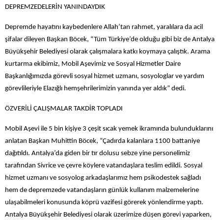
DEPREMZEDELERİN YANINDAYDIK
Depremde hayatını kaybedenlere Allah’tan rahmet, yaralılara da acil
şifalar dileyen Başkan Böcek, “Tüm Türkiye’de olduğu gibi biz de Antalya
Büyükşehir Belediyesi olarak çalışmalara katkı koymaya çalıştık. Arama
kurtarma ekibimiz, Mobil Aşevimiz ve Sosyal Hizmetler Daire
Başkanlığımızda görevli sosyal hizmet uzmanı, sosyologlar ve yardım
görevlileriyle Elazığlı hemşehrilerimizin yanında yer aldık” dedi.
ÖZVERİLİ ÇALIŞMALAR TAKDİR TOPLADI
Mobil Aşevi ile 5 bin kişiye 3 çeşit sıcak yemek ikramında bulunduklarını
anlatan Başkan Muhittin Böcek, “Çadırda kalanlara 1100 battaniye
dağıtıldı. Antalya’da giden bir tır dolusu sebze yine personelimiz
tarafından Sivrice ve çevre köylere vatandaşlara teslim edildi. Sosyal
hizmet uzmanı ve sosyolog arkadaşlarımız hem psikodestek sağladı
hem de depremzede vatandaşların günlük kullanım malzemelerine
ulaşabilmeleri konusunda köprü vazifesi görerek yönlendirme yaptı.
Antalya Büyükşehir Belediyesi olarak üzerimize düşen görevi yaparken,