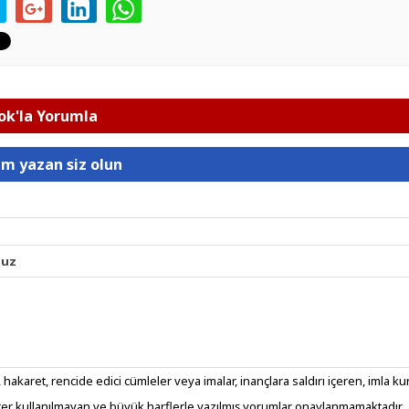
k'la Yorumla
um yazan siz olun
nuz
 hakaret, rencide edici cümleler veya imalar, inançlara saldırı içeren, imla kura
er kullanılmayan ve büyük harflerle yazılmış yorumlar onaylanmamaktadır.