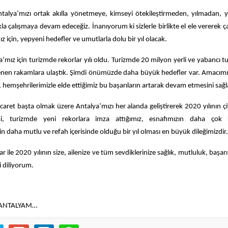
ntalya’mızı ortak akılla yönetmeye, kimseyi ötekileştirmeden, yılmadan,
ıkla çalışmaya devam edeceğiz. İnanıyorum ki sizlerle birlikte el ele vererek ça
 için, yepyeni hedefler ve umutlarla dolu bir yıl olacak.
a’mız için turizmde rekorlar yılı oldu. Turizmde 20 milyon yerli ve yabancı tur
enen rakamlara ulaştık. Şimdi önümüzde daha büyük hedefler var. Amacım
, hemşehrilerimizle elde ettiğimiz bu başarıların artarak devam etmesini sağ
icaret başta olmak üzere Antalya’mızı her alanda geliştirerek 2020 yılının çi
si, turizmde yeni rekorlara imza attığımız, esnafımızın daha çok 
n daha mutlu ve refah içerisinde olduğu bir yıl olması en büyük dileğimizdir.
r ile 2020 yılının size, ailenize ve tüm sevdiklerinize sağlık, mutluluk, başarı
i diliyorum.
 ANTALYAM…