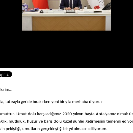
ilerim…
yla, tatlısıyla geride bırakırken yeni bir yıla merhaba diyoruz.
r umuttur. Umut dolu karşıladığımız 2020 yılının başta Antalyamız olmak ü
lık, mutluluk, huzur ve barış dolu güzel günler getirmesini temenni ediyor,
in pekiştiği, umutların gerçekleştiği bir yıl olmasını diliyorum.