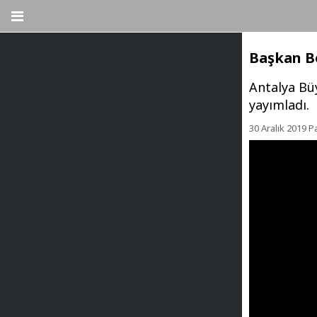
Başkan Bö
Antalya Büy
yayımladı.
30 Aralık 2019 P