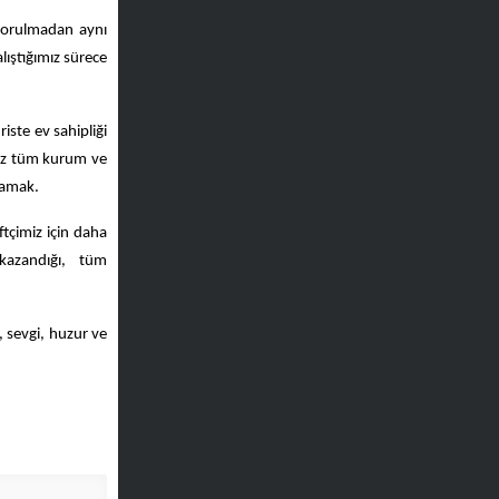
 yorulmadan aynı
lıştığımız sürece
iste ev sahipliği
ız tüm kurum ve
lamak.
ftçimiz için daha
kazandığı, tüm
, sevgi, huzur ve