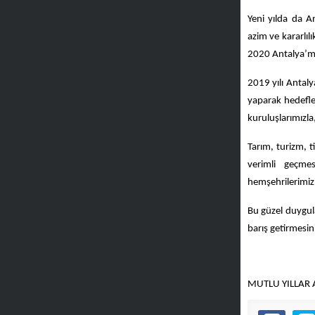
Yeni yılda da A
azim ve kararlıl
2020 Antalya’mız
2019 yılı Antaly
yaparak hedefl
kuruluşlarımızla
Tarım, turizm, t
verimli geçme
hemşehrilerimizi
Bu güzel duygula
barış getirmesin
MUTLU YILLAR