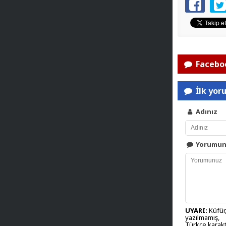
Faceboo
İlk yor
Adınız
Yorumu
UYARI:
Küfür,
yazılmamış,
Türkçe karakt