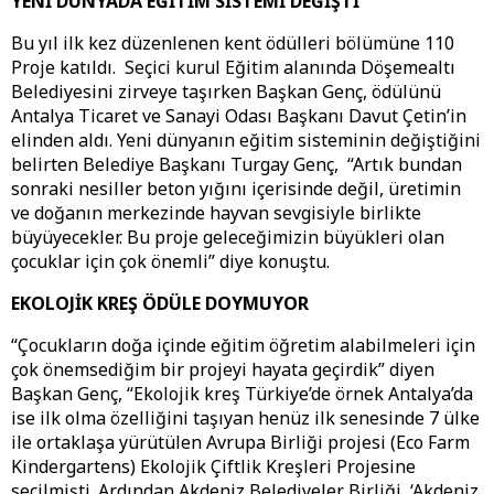
YENİ DÜNYADA EĞİTİM SİSTEMİ DEĞİŞTİ
Bu yıl ilk kez düzenlenen kent ödülleri bölümüne 110
Proje katıldı. Seçici kurul Eğitim alanında Döşemealtı
Belediyesini zirveye taşırken Başkan Genç, ödülünü
Antalya Ticaret ve Sanayi Odası Başkanı Davut Çetin’in
elinden aldı. Yeni dünyanın eğitim sisteminin değiştiğini
belirten Belediye Başkanı Turgay Genç, “Artık bundan
sonraki nesiller beton yığını içerisinde değil, üretimin
ve doğanın merkezinde hayvan sevgisiyle birlikte
büyüyecekler. Bu proje geleceğimizin büyükleri olan
çocuklar için çok önemli” diye konuştu.
EKOLOJİK KREŞ ÖDÜLE DOYMUYOR
“Çocukların doğa içinde eğitim öğretim alabilmeleri için
çok önemsediğim bir projeyi hayata geçirdik” diyen
Başkan Genç, “Ekolojik kreş Türkiye’de örnek Antalya’da
ise ilk olma özelliğini taşıyan henüz ilk senesinde 7 ülke
ile ortaklaşa yürütülen Avrupa Birliği projesi (Eco Farm
Kindergartens) Ekolojik Çiftlik Kreşleri Projesine
seçilmişti. Ardından Akdeniz Belediyeler Birliği ‘Akdeniz