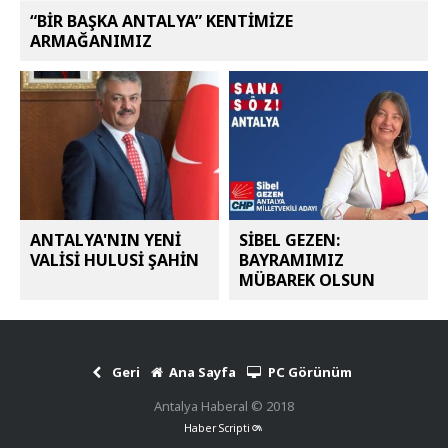
“BİR BAŞKA ANTALYA” KENTİMİZE
ARMAĞANIMIZ
ANTALYA'NIN YENİ
SİBEL GEZEN:
VALİSİ HULUSİ ŞAHİN
BAYRAMIMIZ
MÜBAREK OLSUN
Geri
Ana Sayfa
PC Görünüm
Antalya Haberal © 2018
Haber Scripti