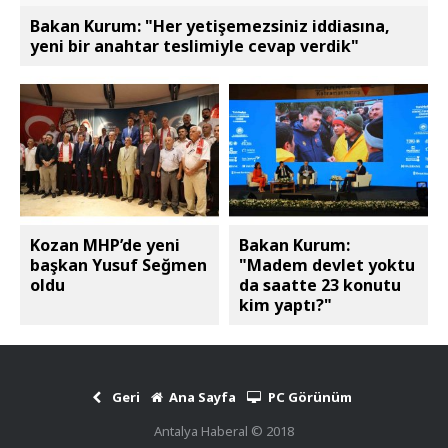
Bakan Kurum: "Her yetişemezsiniz iddiasına,
yeni bir anahtar teslimiyle cevap verdik"
Kozan MHP’de yeni
Bakan Kurum:
başkan Yusuf Seğmen
"Madem devlet yoktu
oldu
da saatte 23 konutu
kim yaptı?"
Geri
Ana Sayfa
PC Görünüm
Antalya Haberal © 2018