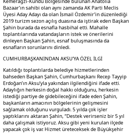
Kemerağzı-Kundu Bölgesinde bulunan Anatolia
Bazaar’ın sahibi olan aynı zamanda AK Parti Meclis
Üyesi Aday Adayı da olan İsmail Özdemir’in düzenlediği
2019 turizm sezon açılış duasına da iştirak eden Başkan
Şahin burada da esnafla hasbihal etti. Mahalle
toplantılarında vatandaşların istek ve önerilerini
dinleyen Başkan Şahin, esnaf buluşmasında da
esnafların sorunlarını dinledi.
CUMHURBAŞKANINDAN AKSU’YA ÖZEL İLGİ
Katıldığı toplantılarda belediye hizmetlerinden
bahseden Başkan Şahin, Cumhurbaşkanı Recep Tayyip
Erdoğan’ın Aksu’yla yakından ilgilendiğini ifade etti.
Adaylığın herkesin doğal hakkı olduğunu, herkesin
istediği partiye de gidebileceğini ifade eden Şahin,
başkanların amacının bölgelerinin gelişmesini
sağlamak olduğunu vurguladı. 5 yılda çok işler
yaptıklarını aktaran Şahin, “Destek verirseniz bir 5 yıl
daha çalışmak istiyoruz. Aksu gibi yeni kurulan ilçede
yapacak çok iş var. Hizmet üreteceksek de Büyükşehir