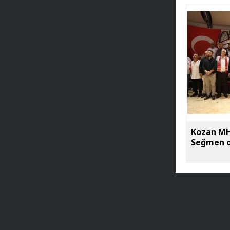
Kozan MH
Seğmen o