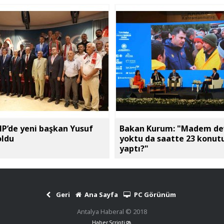
P’de yeni başkan Yusuf
Bakan Kurum: "Madem de
ldu
yoktu da saatte 23 konut
yaptı?"
Geri
Ana Sayfa
PC Görünüm
Antalya Haberal © 2018
Haber Scripti