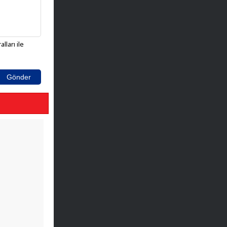
lları ile
Gönder