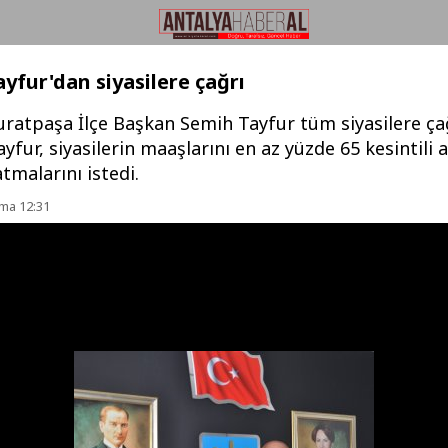
yfur'dan siyasilere çağrı
Muratpaşa İlçe Başkan Semih Tayfur tüm siyasilere ça
yfur, siyasilerin maaşlarını en az yüzde 65 kesintili 
tmalarını istedi.
ma 12:31