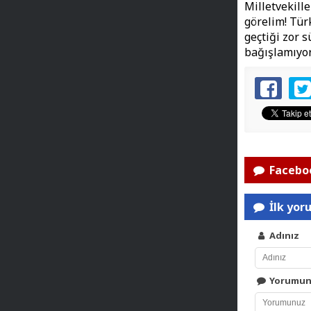
Milletvekille
görelim! Tür
geçtiği zor 
bağışlamıyor
Faceboo
İlk yor
Adınız
Yorumu