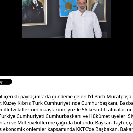
al içerikli paylaşımlarla gündeme gelen İYİ Parti Muratpaşa 
r, Kuzey Kıbrıs Türk Cumhuriyetinde Cumhurbaşkanı, Başb
milletvekillerinin maaşlarının yüzde 56 kesintili almalarını
Türkiye Cumhuriyeti Cumhurbaşkanı ve Hükûmet üyeleri Siy
ları ve Milletvekillerine çağrıda bulundu. Başkan Tayfur, ç
üs ekonomik önlemler kapsamında KKTC’de Başbakan, Bakan