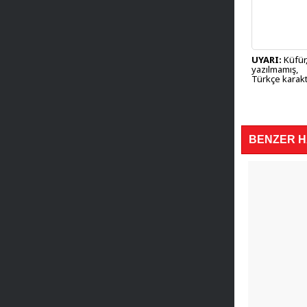
UYARI:
Küfür,
yazılmamış,
Türkçe karakt
BENZER 