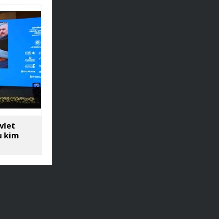
vlet
u kim