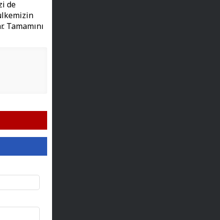
zi de
ülkemizin
ar. Tamamını