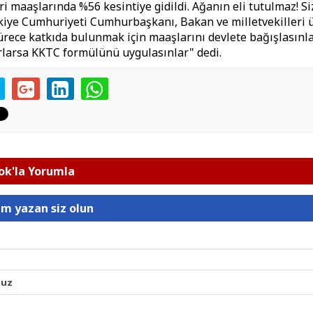
ri maaşlarında %56 kesintiye gidildi. Ağanın eli tutulmaz! Si
kiye Cumhuriyeti Cumhurbaşkanı, Bakan ve milletvekilleri 
sürece katkıda bulunmak için maaşlarını devlete bağışlasınl
larsa KKTC formülünü uygulasınlar" dedi.
k'la Yorumla
um yazan siz olun
nuz