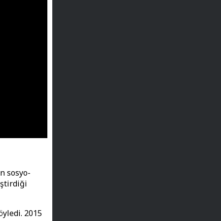
in sosyo-
ştirdiği
öyledi. 2015