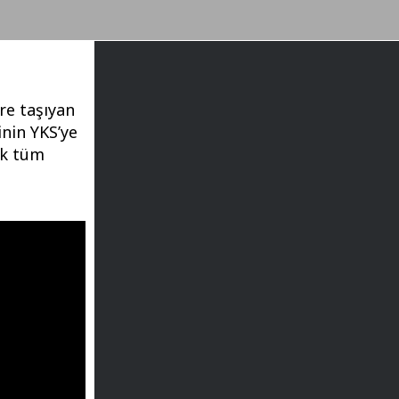
ere taşıyan
nin YKS’ye
ek tüm