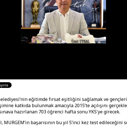
lediyesi’nin eğitimde fırsat eşitliğini sağlamak ve gençler
işimine katkıda bulunmak amacıyla 2015’te açılışını gerçekle
nava hazırlanan 703 öğrenci hafta sonu YKS'ye girecek.
, MURGEM’in başarısının bu yıl 5’inci kez test edileceğini s