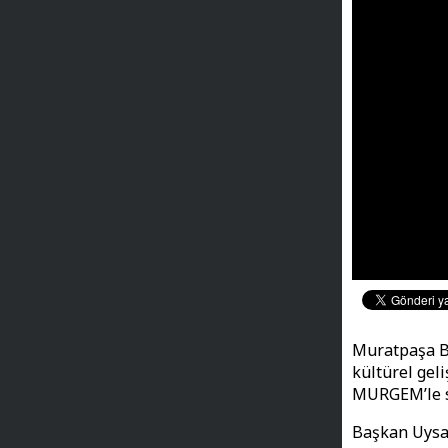
Muratpaşa Be
kültürel gel
MURGEM’le sı
Başkan Uysal