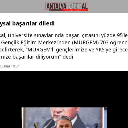
sal başarılar diledi
l, üniversite sınavlarında başarı çıtasını yüzde 95’l
Gençlik Eğitim Merkezi’nden (MURGEM) 703 öğrenci
 belirterek, “MURGEM’li gençlerimize ve YKS'ye girec
mize başarılar diliyorum" dedi
 Cuma 10:51