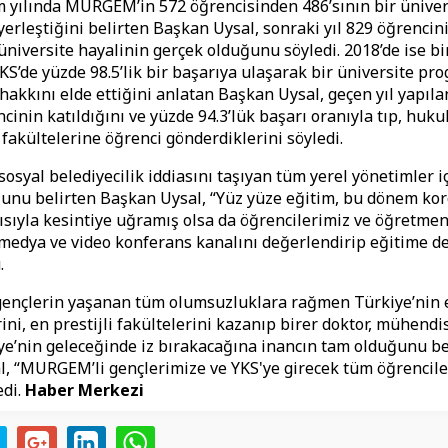
m yılında MURGEM’in 572 öğrencisinden 486’sının bir üniver
erleştiğini belirten Başkan Uysal, sonraki yıl 829 öğrencin
iversite hayalinin gerçek olduğunu söyledi. 2018’de ise bi
KS’de yüzde 98.5’lik bir başarıya ulaşarak bir üniversite pr
hakkını elde ettiğini anlatan Başkan Uysal, geçen yıl yapıla
cinin katıldığını ve yüzde 94.3’lük başarı oranıyla tıp, huku
fakültelerine öğrenci gönderdiklerini söyledi.
syal belediyecilik iddiasını taşıyan tüm yerel yönetimler i
nu belirten Başkan Uysal, “Yüz yüze eğitim, bu dönem kor
yısıyla kesintiye uğramış olsa da öğrencilerimiz ve öğretme
 medya ve video konferans kanalını değerlendirip eğitime d
u.
ençlerin yaşanan tüm olumsuzluklara rağmen Türkiye’nin e
rini, en prestijli fakültelerini kazanıp birer doktor, mühend
ye’nin geleceğinde iz bırakacağına inancın tam olduğunu be
, “MURGEM’li gençlerimize ve YKS'ye girecek tüm öğrencile
edi.
Haber Merkezi