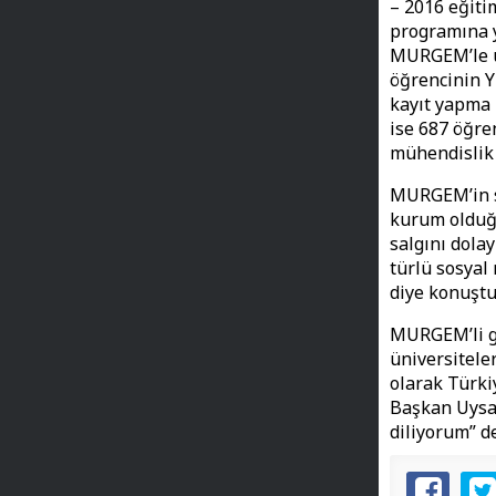
– 2016 eğiti
programına y
MURGEM’le ün
öğrencinin Y
kayıt yapma 
ise 687 öğren
mühendislik 
MURGEM’in so
kurum olduğu
salgını dola
türlü sosyal
diye konuşt
MURGEM’li g
üniversitele
olarak Türki
Başkan Uysal
diliyorum” d