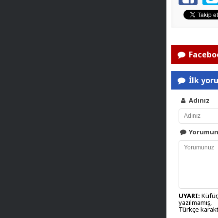
Faceboo
İlk yor
Adınız
Yorumu
UYARI:
Küfür,
yazılmamış,
Türkçe karakt