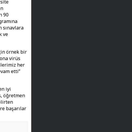
site
in
n 90
ogramına
n sınavlara
k ve
çin örnek bir
ona virüs
nlerimiz her
evam etti”
n iyi
is, öğretmen
lirten
re başarılar