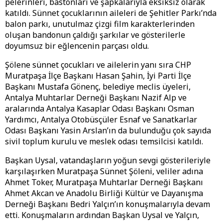
pelerinleri, bastonları ve şapkalarıyla eksiksiz olarak
katıldı. Sünnet çocuklarının aileleri de Şehitler Parkı’nda
balon parkı, unutulmaz çizgi film karakterlerinden
oluşan bandonun çaldığı şarkılar ve gösterilerle
doyumsuz bir eğlencenin parçası oldu.
Şölene sünnet çocukları ve ailelerin yanı sıra CHP
Muratpaşa İlçe Başkanı Hasan Şahin, İyi Parti İlçe
Başkanı Mustafa Gönenç, belediye meclis üyeleri,
Antalya Muhtarlar Derneği Başkanı Nazif Alp ve
aralarında Antalya Kasaplar Odası Başkanı Osman
Yardımcı, Antalya Otobüsçüler Esnaf ve Sanatkarlar
Odası Başkanı Yasin Arslan’ın da bulunduğu çok sayıda
sivil toplum kurulu ve meslek odası temsilcisi katıldı.
Başkan Uysal, vatandaşların yoğun sevgi gösterileriyle
karşılaşırken Muratpaşa Sünnet Şöleni, veliler adına
Ahmet Toker, Muratpaşa Muhtarlar Derneği Başkanı
Ahmet Akcan ve Anadolu Birliği Kültür ve Dayanışma
Derneği Başkanı Bedri Yalçın’ın konuşmalarıyla devam
etti. Konuşmaların ardından Başkan Uysal ve Yalçın,