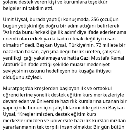
şölene destek veren kişi ve kurumlara teşekkür
belgelerini takdim etti.
Ümit Uysal, burada yaptığı konuşmada, 256 çocuğun
bugün yetişkinliğe doğru bir adım attığını belirterek
“Aslında bunu ‘erkekliğe ilk adım’ diye ifade ederler ama
önemli olan erkek ya da kadın olmak değil iyi insan
olmaktır” dedi. Başkan Uysal, Türkiye’nin, 72 millete bir
nazardan bakan, ayrışma değil birlik üreten, çalışkan,
yenilikçi, çağı yakalamaya ve hatta Gazi Mustafa Kemal
Atatürk’ün ifade ettiği şekilde muasır medeniyet
seviyesinin üstünü hedefleyen bu kuşağa ihtiyacı
olduğunu söyledi.
Muratpaşa’da kreşlerden başlayan ilk ve ortaokul
öğrencilerine yönelik destek eğitim kurs merkezleriyle
devam eden ve üniversite hazırlık kurslarına uzanan bir
yapı içinde bunun için çalıştıklarını dile getiren Başkan
Uysal, “Kreşlerimizden, destek eğitim kurs
merkezlerimizden ve üniversite hazırlık kurslarımızdan
yararlanmanın tek torpili insan olmaktır. Bir gün bütün