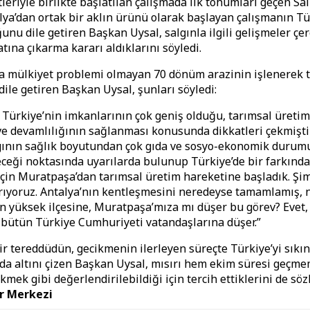
eriyle birlikte başlatılan çalışmada ilk tohumları geçen Salı
alya’dan ortak bir aklın ürünü olarak başlayan çalışmanın Tü
unu dile getiren Başkan Uysal, salgınla ilgili gelişmeler çe
atına çıkarma kararı aldıklarını söyledi.
 mülkiyet problemi olmayan 70 dönüm arazinin işlenerek t
 dile getiren Başkan Uysal, şunları söyledi:
Türkiye’nin imkanlarının çok geniş olduğu, tarımsal üretim
 ve devamlılığının sağlanması konusunda dikkatleri çekmişti
gının sağlık boyutundan çok gıda ve sosyo-ekonomik durum
eceği noktasında uyarılarda bulunup Türkiye’de bir farkında
çin Muratpaşa’dan tarımsal üretim hareketine başladık. Şi
ırıyoruz. Antalya’nın kentleşmesini neredeyse tamamlamış, 
 yüksek ilçesine, Muratpaşa’mıza mı düşer bu görev? Evet, 
 bütün Türkiye Cumhuriyeti vatandaşlarına düşer.”
r tereddüdün, gecikmenin ilerleyen süreçte Türkiye’yi sıkın
da altını çizen Başkan Uysal, mısırı hem ekim süresi geçme
mek gibi değerlendirilebildiği için tercih ettiklerini de söz
r Merkezi