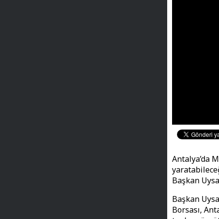
Antalya’da M
yaratabilece
Başkan Uysal’
Başkan Uysal
Borsası, Ant