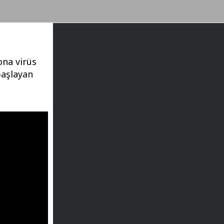
ona virüs
başlayan