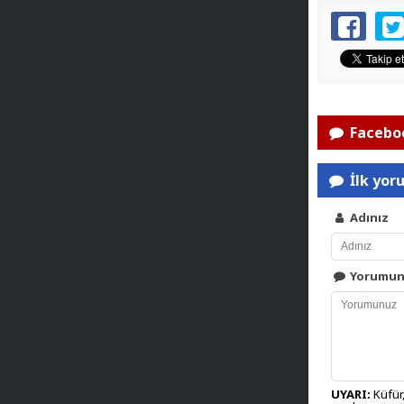
Faceboo
İlk yor
Adınız
Yorumu
UYARI:
Küfür,