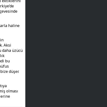
 ektiklerini
rkiye’de
rçevesinde
arla haline
in
k. Aksi
u daha üzücü
lık
mdi bu
nüfus
bize düşer.
tıya
miş olması
lerine