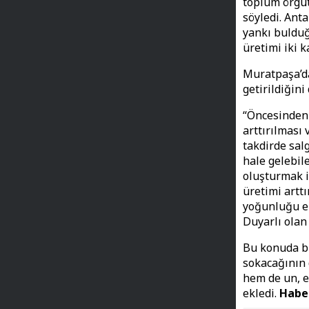
toplum örgütl
söyledi. Ant
yankı bulduğ
üretimi iki k
Muratpaşa’da
getirildiğini
“Öncesinden 
arttırılması
takdirde sal
hale gelebil
oluşturmak i
üretimi artt
yoğunluğu en
Duyarlı olan
Bu konuda bi
sokacağının 
hem de un, ek
ekledi.
Habe