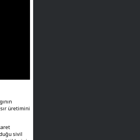
gının
sır üretimini
caret
duğu sivil