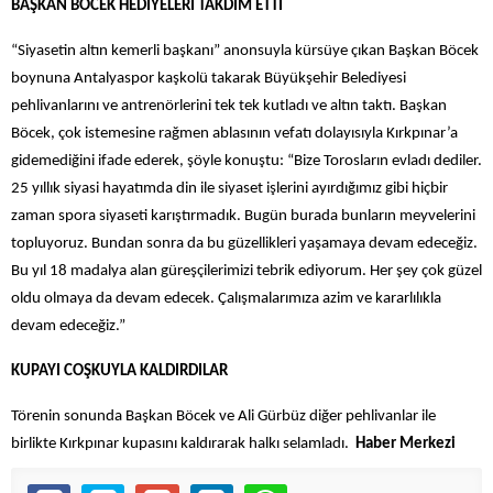
BAŞKAN BÖCEK HEDİYELERİ TAKDİM ETTİ
“Siyasetin altın kemerli başkanı” anonsuyla kürsüye çıkan Başkan Böcek
boynuna Antalyaspor kaşkolü takarak Büyükşehir Belediyesi
pehlivanlarını ve antrenörlerini tek tek kutladı ve altın taktı. Başkan
Böcek, çok istemesine rağmen ablasının vefatı dolayısıyla Kırkpınar’a
gidemediğini ifade ederek, şöyle konuştu: “Bize Torosların evladı dediler.
25 yıllık siyasi hayatımda din ile siyaset işlerini ayırdığımız gibi hiçbir
zaman spora siyaseti karıştırmadık. Bugün burada bunların meyvelerini
topluyoruz. Bundan sonra da bu güzellikleri yaşamaya devam edeceğiz.
Bu yıl 18 madalya alan güreşçilerimizi tebrik ediyorum. Her şey çok güzel
oldu olmaya da devam edecek. Çalışmalarımıza azim ve kararlılıkla
devam edeceğiz.”
KUPAYI COŞKUYLA KALDIRDILAR
Törenin sonunda Başkan Böcek ve Ali Gürbüz diğer pehlivanlar ile
birlikte Kırkpınar kupasını kaldırarak halkı selamladı.
Haber Merkezi