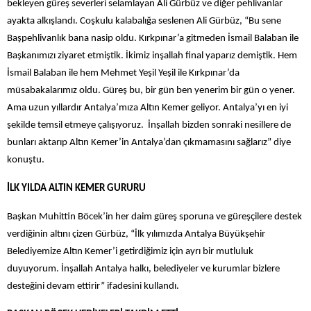
bekleyen güreş severleri selamlayan Ali Gürbüz ve diğer pehlivanlar
ayakta alkışlandı. Coşkulu kalabalığa seslenen Ali Gürbüz, “Bu sene
Başpehlivanlık bana nasip oldu. Kırkpınar’a gitmeden İsmail Balaban ile
Başkanımızı ziyaret etmiştik. İkimiz inşallah final yaparız demiştik. Hem
İsmail Balaban ile hem Mehmet Yeşil Yeşil ile Kırkpınar’da
müsabakalarımız oldu. Güreş bu, bir gün ben yenerim bir gün o yener.
Ama uzun yıllardır Antalya’mıza Altın Kemer geliyor. Antalya’yı en iyi
şekilde temsil etmeye çalışıyoruz. İnşallah bizden sonraki nesillere de
bunları aktarıp Altın Kemer’in Antalya’dan çıkmamasını sağlarız” diye
konuştu.
İLK YILDA ALTIN KEMER GURURU
Başkan Muhittin Böcek’in her daim güreş sporuna ve güreşçilere destek
verdiğinin altını çizen Gürbüz, “İlk yılımızda Antalya Büyükşehir
Belediyemize Altın Kemer’i getirdiğimiz için ayrı bir mutluluk
duyuyorum. İnşallah Antalya halkı, belediyeler ve kurumlar bizlere
desteğini devam ettirir” ifadesini kullandı.