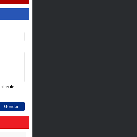
lları ile
Gönder