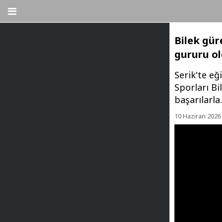
Bilek gür
gururu o
Serik'te eğ
Sporları Bi
başarılarla.
10 Haziran 2026