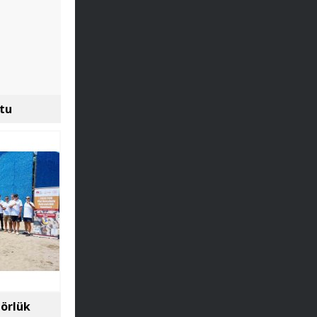
ştu
nörlük