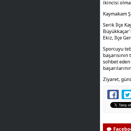
ikincisi olma
Kaymakam Şa
Serik İlçe K
Büyükkaçar'ı
Ekiz, İlçe G
Sporcuyu te
başarısının t
sohbet eden 
başarılarının
Ziyaret, günü
Faceboo