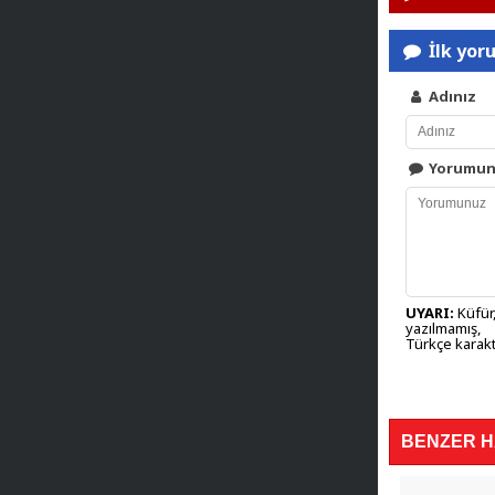
İlk yor
Adınız
Yorumu
UYARI:
Küfür,
yazılmamış,
Türkçe karakt
BENZER 