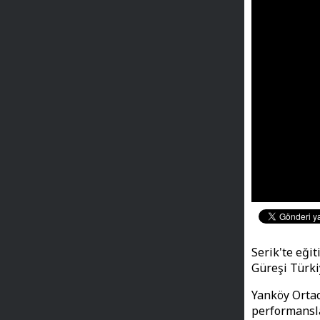
Serik'te eği
Güreşi Türki
Yanköy Ortao
performansla