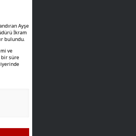
landıran Ayşe
Müdürü İkram
ır bulundu.
zmi ve
 bir süre
iyerinde