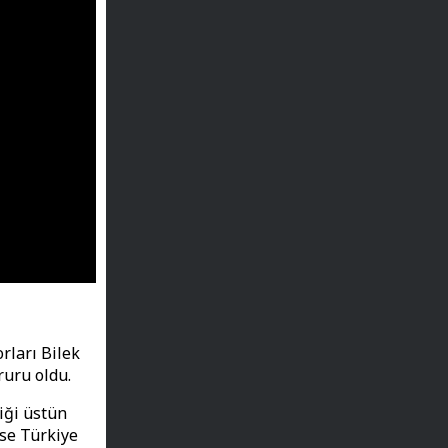
rları Bilek
ruru oldu.
iği üstün
ise Türkiye