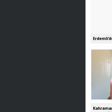
Erdemli’d
Kahraman