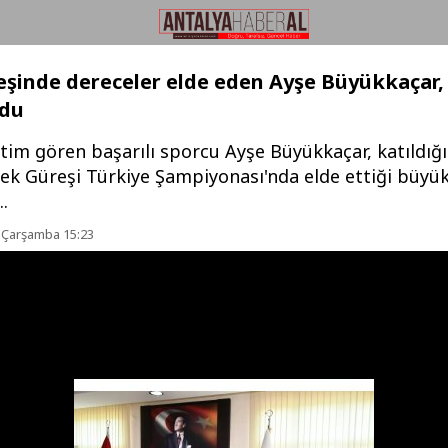
eşinde dereceler elde eden Ayşe Büyükkaçar, 
ldu
itim gören başarılı sporcu Ayşe Büyükkaçar, katıldığ
lek Güreşi Türkiye Şampiyonası'nda elde ettiği büyü
..
 Çarşamba 15:23