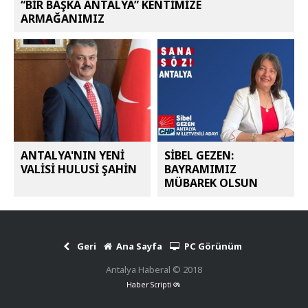
“BİR BAŞKA ANTALYA” KENTİMİZE
ARMAĞANIMIZ
ANTALYA'NIN YENİ
SİBEL GEZEN:
VALİSİ HULUSİ ŞAHİN
BAYRAMIMIZ
MÜBAREK OLSUN
Geri
Ana Sayfa
PC Görünüm
Antalya Haberal © 2018
Haber Scripti